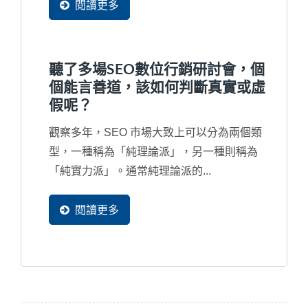
會看。所以，當然是產品網頁是最重要，但經
閱讀更多
過觀察，臺灣許多中小企業習慣在製作網站時
把90%的時間與精力重點放在首頁上，這也決
定了網站行銷將不會有結果。
聽了多場SEO數位行銷研討會，個
個能言善道，該如何判斷真實或虛
假呢？
觀察多年，SEO 市場大致上可以分為兩個類
型，一種稱為「純理論派」，另一種則稱為
「純實力派」。通常純理論派的...
閱讀更多