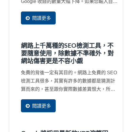
Google 收錄的數量大幅下降。如果您輸入自己
的公司名稱都找不到網站，那就更為嚴重，網
站已經被列入黑名單了，從此不會再被找到
閱讀更多
了，也就是說將近有90%潛在買主不會再發現
到您的企業了。因此，對於...
網路上千萬種的SEO檢測工具，不
要隨意使用，除數據不準確外，對
網站傷害更是不容小覷
免費的背後一定有其目的。網路上免費的 SEO
檢測工具很多，其實有許多的數據都是猜測計
算而來的，甚至跟你實際數據差異恨大，所以
並無參考價值。再者，免費工具通常很會行銷
去吸引您去免費使用，甚在您根本沒有看完同
閱讀更多
意書就打勾送出，往往受害的都是企業自己的
網站。例如，最嚴重的就是同意對方複製網頁
的部分資料成為他們網站的一部分，將您辛苦