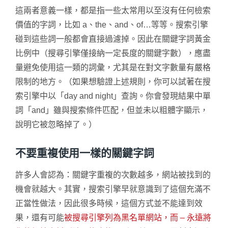
這兩者意義一樣，都是指一些太常用以至沒有任何檢索
價值的字詞，比如 a、the、and、of…等等。搜索引擎
碰到這些詞一般都會直接過濾掉。因此在關鍵字詞黃金
比例中（搜尋引擎僅接納一定長度的關鍵字數），應盡
量避免使用這一類的詞彙，尤其是在對文字數量有嚴格
限制的地方。（如果想驗證上述規則，你可以試著在搜
索引擎中以「day and night」查詢。你會發現結果中單
詞「and」雖與搜索條件匹配，但並未以粗體字顯示，
說明它被忽略掉了。）
不要重複使用一樣的關鍵字詞
許多人會認為：關鍵字重複的次數越多，網站被找到的
機會就越大。其實，搜索引擎早就意識到了這個充滿不
正當性做法，因此很多時候，這個方式並不能達到效
果，還有可能
被搜尋引擎列為黑名單網站，而 – 永遠將