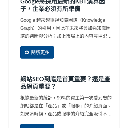
Google將採用最新的KBT演算因
的經營的資料同意這些工具網站無窮盡的抓取
子，企業必須有所準備
成為他們網站中的資料。
Google 越來越重視知識圖譜（Knowledge
Graph）的引用，因此在未來將會加強知識圖
譜的判斷與分析；加上市場上的內容農場氾
濫，經常讓引用的內容來自一個錯誤來源甚至
是抄襲來源，再再干擾了搜尋結果，因此...
閱讀更多
網站SEO到底是首頁重要？還是產
品網頁重要？
根據最新的統計，90%的買主第一次看到您的
網站都是在「產品」或「服務」的介紹頁面。
如果這時候，產品或服務的介紹完全吸引不了
潛在買主，那麼您的首頁做得再漂亮也是沒人