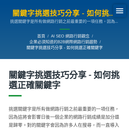
關鍵字挑選技巧分享 - 如何挑選
挑選關鍵字是所有做網路行銷之前最重要的一項任務，因為這
正確關鍵字 | 企業必須知道的
將會影響日後一個企業的網路行銷成績是加分還是歸零。對的
B2B網際網路行銷趨勢
關鍵字會因為許多人在搜尋，而一直導入正確人潮；用錯關鍵
首頁
/
AI SEO 網路行銷觀念
/
字，貴公司在網路上將如同消失，商機就這樣拱手讓人，所以
企業必須知道的B2B網際網路行銷趨勢
/
「挑選正確關鍵字」是網路行銷中很重要的一環，是正在考慮
關鍵字挑選技巧分享 - 如何挑選正確關鍵字
網路行銷的您絕不可忽視的重中之重。
關鍵字挑選技巧分享 - 如何挑
選正確關鍵字
挑選關鍵字是所有做網路行銷之前最重要的一項任務，
因為這將會影響日後一個企業的網路行銷成績是加分還
是歸零。對的關鍵字會因為許多人在搜尋，而一直導入