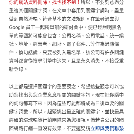
你的網站資料刪除，找也找不到！
所以，不要刻意過分
重複某個關鍵字詞，在文章中套用到關鍵字詞時，盡量
做到自然流暢、符合基本的文法規則。在筆者過去與
Google 員工一起所舉辦的研討會中，便已經說明黑名
單的範圍將可能會包含：公司名稱、公司電話、統一編
號、地址、經營者、網址、電子郵件…等作為過濾條
件，換句話說，只要被列入黑名單，該公司有許多關鍵
資料都會從搜尋引擎中消失，且是永久消失，不接受重
新登錄。
以上都是選擇關鍵字的重要觀念，希望這些觀念可以協
助您找出與您企業息息相關的關鍵字詞。現在把你腦中
的詞句都寫下來，因為這些可能都將成為日後重要的關
鍵字詞彙。所以，趕緊挑出最正確的關鍵字，並找最具
經驗的環球暢貨行銷團隊來為您檢視。倘若貴公司的國
際網路行銷一直沒有效果，不要遲疑請
立即與我們聯繫