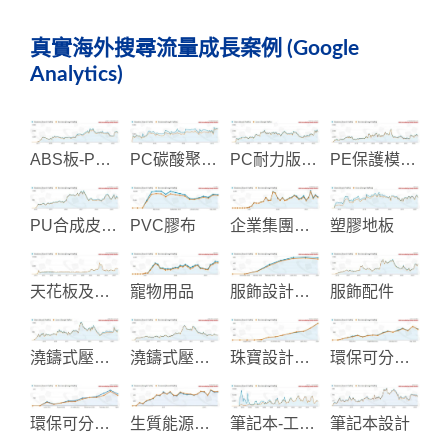
真實海外搜尋流量成長案例 (Google
Analytics)
ABS板-PS板和壓克力板
PC碳酸聚酯板製造
PC耐力版-遮光版
PE保護模與壓克力板
PU合成皮及人工皮革
PVC膠布
企業集團形象官網
塑膠地板
天花板及輕隔間裝飾建材
寵物用品
服飾設計製造
服飾配件
澆鑄式壓克力板生產
澆鑄式壓克力板製造
珠寶設計供應製造
環保可分解產品
環保可分解製品
生質能源再生系統
筆記本-工商日記製造
筆記本設計