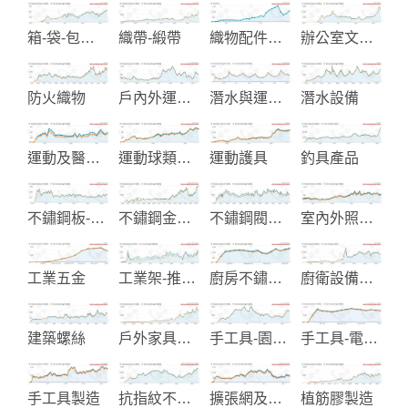
箱-袋-包製造
織帶-緞帶
織物配件製造
辦公室文具用品
防火織物
戶內外運動軟硬用品
潛水與運動設備
潛水設備
運動及醫療護具
運動球類製造
運動護具
釣具產品
不鏽鋼板-鋼捲-鋼帶
不鏽鋼金屬欄杆圓管配件
不鏽鋼閥和管配件
室內外照明設備
工業五金
工業架-推車和儲存設備
廚房不鏽鋼龍頭製造
廚衛設備製造
建築螺絲
戶外家具和活動帳篷製造
手工具-園藝用鋸子
手工具-電動工具-木工機械
手工具製造
抗指紋不銹鋼-預塗金屬-覆膜金屬
擴張網及花紋止滑踏板
植筋膠製造