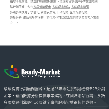
拓展全球商機，
請立即聯絡環球暢貨
。環球暢貨提供許多專業國際網
路行銷服務，包含
搜尋引擎優化
,
多國語言網站
,
多國語言翻譯
,
多語多國搜尋引擎優化
,
關鍵字廣告
,
口碑行銷
,
企業品牌行銷
,
流量分析
,
網站救星
等服務，期待您也可以成為我們精選產業客戶案例
之一。
環球暢貨行銷顧問團隊，超過26年專注於輔導台灣B2B外銷
企業，藉由數據分析提供專業建議，在國際網站行銷、多語
多國搜尋引擎優化及關鍵字廣告服務皆獲得極佳成效。