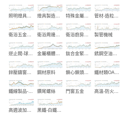
照明燈具設備
燈具製造與設計
特殊金屬鈦鋯鉭工業設備製造
管材-造粒-塑木製造與整廠設備
衛浴五金零配件
衛浴周邊設備-給皂機
衛浴廚房及生活起居用品
製管機械
逆止閥-球閥-蝶閥
金屬櫃體與移動推車
鈦合金緊固件和鋼絲桿製造
銹鋼空油壓管配件接頭
鋅壓鑄窗簾五金-汽配五金
鋼材原料
鎖心鎖頭製造
鐵材類OA衛浴家具製造
鐵線製品-置物示架-廚房配件
鑽尾螺絲
門窗五金
高溫-防火-斷熱-吸音材料
高週波加熱設備
黑鐵-白鐵螺絲和複合螺絲