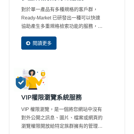
對於單一產品有多種規格的客戶群，
Ready-Market 已研發出一種可以快速
協助產生多重規格檢索功能的服務，不
但所有規格搜尋都可提供搜尋引擎抓
取，並且還支援多國語系。這套多重規
閱讀更多
格檢索系統，可協助外銷企業建立客製
化的多重規格搜尋引擎，讓您的買主可
以輕鬆篩選、搜尋，快速找到符合需求
的產品，大幅提升使用者體驗，進而增
加訂單機會。
VIP權限瀏覽系統服務
VIP 權限瀏覽，是一個將您網站中沒有
對外公開之訊息、圖片、檔案或網頁的
瀏覽權限開放給特定族群擁有的管理系