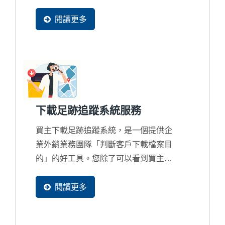
轉換率、帶動營收成長。這是一套懂
B2B、懂外銷、懂您產業的商業秘密武
閱讀更多
器。就像為企業配置一位超級業務助
理，把分散資訊彙整成專業的「商機意
圖分析」報告，快速找出每封詢問背後
的隱藏商機，讓回覆更精準、超越買主
期待，大幅提高成交機會。
下載足跡追蹤系統服務
買主下載足跡追蹤系統，是一個提供企
業外銷業務團隊「判斷客戶下載檔案目
的」的好工具。您除了可以看到買主在
企業網站上查看了那些網頁外，更容易
了解到買主感興趣的主要內容為何。憑
閱讀更多
藉這些足跡訊息，企業可以針對名單進
一步聯繫，提高銷售的可能性。