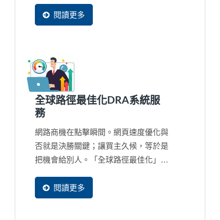
統。當您想將網站內的部分內容只提供
給某些特定人士瀏覽時，就可以使用...
閱讀更多
全球路徑最佳化DRA系統服
務
網路商機在點擊瞬間。網頁速度優化與
否就是決勝關鍵；讓買主久候，等於是
把機會給別人。「全球路徑最佳化」可
以幫住全球買主打開任意門，在每次瀏
覽您的網頁時都能獲得最佳連線路徑，
閱讀更多
享受極速瀏覽體驗。幫助企業爭取每分
每秒的機會，增加詢問轉換率。