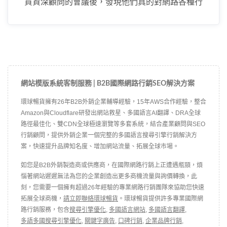
貨資深顧問的會議後，發現他們真的對網路各種行
方方式都瞭若指掌。
網站模版系統客制服務 | B2B國際網路行銷SEO解決方案
環球暢貨擁有26年B2B外銷企業輔導經驗，15年AWS合作經驗，整合
Amazon與Cloudflare研發出網站救星、多國語言AI翻譯、DRA全球
路徑最佳化、雙CDN全球極速瀏覽等多套系統，結合產業顧問與SEO
行銷顧問，提供外銷企業一個完整的多國語言搜尋引擎行銷解決方
案，快速提升品牌知名度、增加網站流量、拓展全球市場。
如您是B2B外銷製造商或供應商，在國際網路行銷上正遭遇瓶頸，煩
惱著網站遲遲無法為您的企業創造出更多商機流量與詢價轉換，此
刻，您需要一個擁有超過26年經驗的專業網路行銷團隊來協助您快速
拓展全球商機，
請立即聯絡環球暢貨
。環球暢貨提供許多專業國際網
路行銷服務，包含
搜尋引擎優化
,
多國語言網站
,
多國語言翻譯
,
多語多國搜尋引擎優化
,
關鍵字廣告
,
口碑行銷
,
企業品牌行銷
,