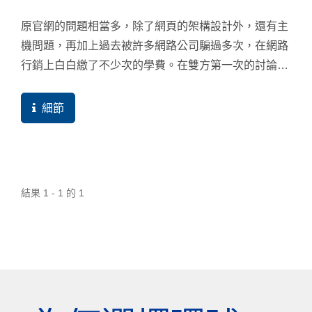
原官網的問題相當多，除了網頁的架構設計外，還有主
機問題，再加上過去被許多網路公司騙過多次，在網路
行銷上白白繳了不少次的學費。在雙方第一次的討論會
議中，行銷顧問就直接點出現有網站的問題，直接開啟
案例在現場一一檢測與解答，因此，該公司決定「依據
細節
原網站設計風格」交由環球暢貨重新設計。果然正式上
線後，成績馬上開始成長，誠如行銷顧問會前分析的問
題一樣，當我們開始針對補充資料，就很明顯看到網站
真的成長，逐漸把網站改得更符合搜尋引擎友善規範。
結果 1 - 1 的 1