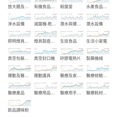
放大鏡及配件
有機食品生產
殺菌釜
水產食品加工和大豆食品機械製
淨水設備
滅菌機-乾燥機
潛水與運動設備
潛水設備
照明燈具設備
燈具製造與設計
生技食品
生活小家電
真空包裝機械
真空封口機
矽膠電熱片
製藥機械
運動及醫療護具
運動護具
醫療及家居醫護用品
醫療檢驗試劑
醫療產品
醫療用品設備
醫療用手推車
醫療耗材產品
飲品調味粉