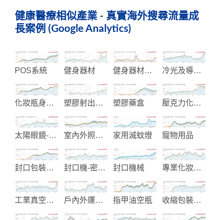
健康醫療相似產業 - 真實海外搜尋流量成
長案例 (Google Analytics)
POS系統
健身器材
健身器材顯示儀表控制
冷光及導光面板
化妝瓶身製造
塑膠射出成品製造
塑膠藥盒
壓克力化妝品包裝
太陽眼鏡-安全眼鏡及和安全手電筒
室內外照明設備
家用滅蚊燈
寵物用品
封口包裝機械
封口機-密封機
封口機械
專業化妝品生產製造
工業真空包裝和加工機械
戶內外運動軟硬用品
指甲油空瓶
收縮包裝機械與材料