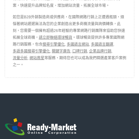
案，快速提升品牌知名度、增加網站流量、拓展全球市場。
如您是B2B外銷製造商或供應商，在國際網路行銷上正遭遇瓶頸，煩
惱著網站遲遲無法為您的企業創造出更多商機流量與詢價轉換，此
刻，您需要一個擁有超過26年經驗的專業網路行銷團隊來協助您快速
拓展全球商機，
請立即聯絡環球暢貨
。環球暢貨提供許多專業國際網
路行銷服務，包含
搜尋引擎優化
,
多國語言網站
,
多國語言翻譯
,
多語多國搜尋引擎優化
,
關鍵字廣告
,
口碑行銷
,
企業品牌行銷
,
流量分析
,
網站救星
等服務，期待您也可以成為我們精選產業客戶案例
之一。