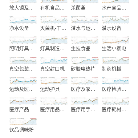
放大镜及配件
有机食品生产
杀菌釜
水产食品加工和大豆食品机械制
净水设备
灭菌机-干燥机
潜水与运动设备
潜水设备
照明灯具设备
灯具制造与设计
生技食品
生活小家电
真空包装机械
真空封口机
矽胶电热片
制药机械
运动及医疗护具
运动护具
医疗及家居医护用品
医疗检验试剂
医疗产品
医疗用品设备
医疗用手推车
医疗耗材产品
饮品调味粉