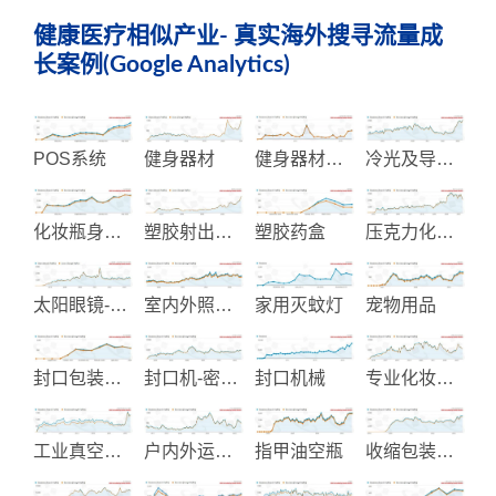
健康医疗相似产业- 真实海外搜寻流量成
长案例(Google Analytics)
POS系统
健身器材
健身器材显示仪表控制
冷光及导光面板
化妆瓶身制造
塑胶射出成品制造
塑胶药盒
压克力化妆品包装
太阳眼镜-安全眼镜及和安全手电筒
室内外照明设备
家用灭蚊灯
宠物用品
封口包装机械
封口机-密封机
封口机械
专业化妆品生产制造
工业真空包装和加工机械
户内外运动软硬用品
指甲油空瓶
收缩包装机械与材料