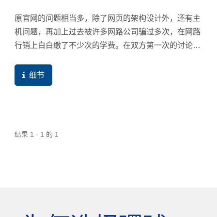
原官网的问题相当多，除了网页的架构设计外，还有主
机问题，再加上过去被许多网路公司骗过多次，在网路
行销上白白缴了不少次的学费。在双方第一次的讨论会
议中，行销顾问就直接点出现有网站的问题，直接开启
案例在现场一一检测与解答，因此，该公司决定「依据
细节
原网站设计风格」交由環球暢貨重新设计。果然正式上
线后，成绩马上开始成长，诚如行销顾问会前分析的问
题一样，当我们开始针对补充资料，就很明显看到网站
真的成长，逐渐把网站改得更符合搜寻引擎友善规范。
结果 1 - 1 的 1