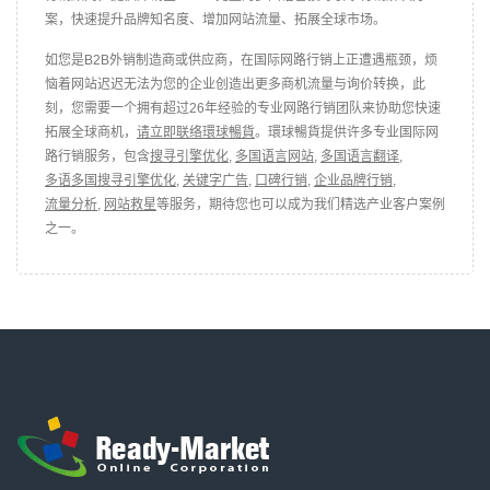
案，快速提升品牌知名度、增加网站流量、拓展全球市场。
如您是B2B外销制造商或供应商，在国际网路行销上正遭遇瓶颈，烦
恼着网站迟迟无法为您的企业创造出更多商机流量与询价转换，此
刻，您需要一个拥有超过26年经验的专业网路行销团队来协助您快速
拓展全球商机，
请立即联络環球暢貨
。環球暢貨提供许多专业国际网
路行销服务，包含
搜寻引擎优化
,
多国语言网站
,
多国语言翻译
,
多语多国搜寻引擎优化
,
关键字广告
,
口碑行销
,
企业品牌行销
,
流量分析
,
网站救星
等服务，期待您也可以成为我们精选产业客户案例
之一。