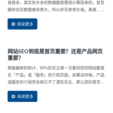
具很多，其实有许多的数据都是猜测计算而来的，甚至
跟你实际数据差异恨大，所以并无参考价值。再者，免
费工具通常很会行销去吸引您去免费使用，甚在您根本
没有看完同意书就打勾送出，往往受害的都是企业自己
阅读更多
的网站。例如，最严重的就是同意对方复制网页的部分
资料成为他们网站的一部分，将您辛苦的经营的资料同
意这些工具网站无穷尽的抓取成为他们网站中的资料。
网站SEO到底是首页重要？还是产品网页
重要？
根据最新的统计，90%的买主第一次看到您的网站都是
在「产品」或「服务」的介绍页面。如果这时候，产品
或服务的介绍完全吸引不了潜在买主，那么您的首页做
得再漂亮也是没人会看。所以，当然是产品网页是最重
要，但经过观察，台湾许多中小企业习惯在制作网站时
阅读更多
把90%的时间与精力重点放在首页上，这也决定了网站
行销将不会有结果。