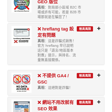
GEO 版位
真相
：對局部小區域 B2C 市
場或許有可能，若是 B2B 市
場那就是在騙您了！
❌ hreflang tag 設
極高風險
定有問題
真相
：這是詐騙式銷售！
官方 hreflang 早已說明
這只是「語言/地區版本
對應」提示，與排名、流
量無直接關係。
❌ 不提供 GA4 /
極高風險
GSC
真相
：這絕對是詐騙！
❌ 網站不用改就有
極高風險
SEO 效果