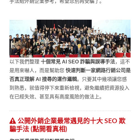
手法給外銷企業參考，希望您別再受騙了。
以下我們整理
十個常見 AI SEO 詐騙與誤導手法
，這不
是用來嚇人，而是幫助您
快速判斷一家網路行銷公司是
否真正理解 AI 搜尋的運作邏輯
。只要其中幾項讓您感
到熟悉，就值得停下來重新檢視，避免繼續把資源投入
在已經失效、甚至具有高度風險的做法上。
公開外銷企業最常遇見的十大 SEO 欺
騙手法 (點開看真相)