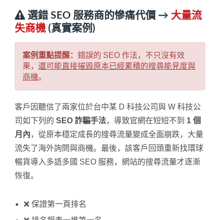
選錯 SEO 服務商的慘痛代價 →
大量流
失商機
(真實案例)
案例重點提醒：
錯誤的 SEO 作法，不只沒有效
果，
還可能直接摧毀原本已經累積的搜尋能見度與
商機
。
客戶因聽信了兩家位於台中某 D 科技公司與 W 科技公
司如下列的
SEO 詐騙手法
，導致官網在短短不到
1 個
月內
，從原本穩定成長的搜尋流量變成全面崩跌，大量
流失了海外詢問與商機。最後，該客戶回頭重新找環球
暢貨導入多語多國 SEO 服務，網站的搜尋流量才逐漸
恢復。
❌ 保證第一頁排名