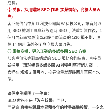
成長。
② 受騙，採用錯誤 SEO 作法 (災難開始，商機大量丟
失)
客戶聽信台中某 D 科技公司與 W 科技公司，讓官網改
用 SEO 檢測工具與錯誤過時 SEO 手法重新製作後，1
個月內就讓搜尋流量暴跌至原流量的
1/10 都不到
，
連
續 14 個月
海外詢問與商機大量流失。
③ 重拾商機，導入正確的多語多國 SEO 方案
該客戶無法等到該錯誤的 SEO 服務合約結束，直接重
新採用「
環球暢貨多語多國 AI 搜尋引擎行銷方案
」，
官網在
短短 2 個月內
，搜尋流量就即將回升至原本水
準。
這個案例說明了一件事：
SEO 做錯不是「
沒有效果
」而已，
而是會
直接摧毀原本累積多年的搜尋商機投資，一夕之