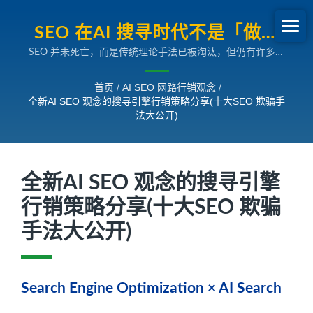
SEO 在AI 搜寻时代不是「做不
SEO 并未死亡，而是传统理论手法已被淘汰，但仍有许多人
做」，而是「方向对不对」。与
被蒙在鼓里。真正的SEO 是关于内容价值与技术优化，而非
其继续听理论，不如用数据验
保证排名。環球暢貨拥有超过26年SEO 经验，可助您在AI 搜
首页
/
AI SEO 网路行销观念
/
寻时代下掌握SEO 行销。
全新AI SEO 观念的搜寻引擎行销策略分享(十大SEO 欺骗手
证。
法大公开)
全新AI SEO 观念的搜寻引擎
行销策略分享(十大SEO 欺骗
手法大公开)
Search Engine Optimization × AI Search