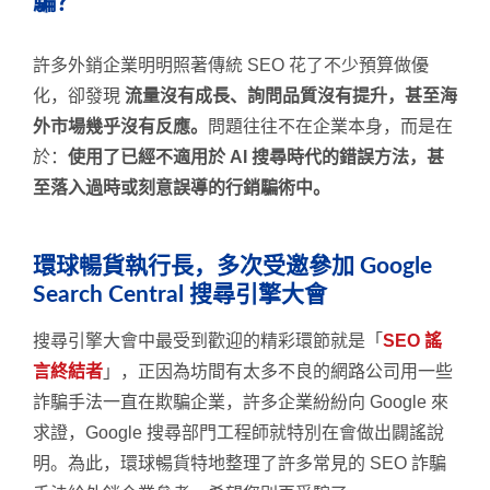
騙？
許多外銷企業明明照著傳統 SEO 花了不少預算做優
化，卻發現
流量沒有成長、詢問品質沒有提升，甚至海
外市場幾乎沒有反應。
問題往往不在企業本身，而是在
於：
使用了已經不適用於 AI 搜尋時代的錯誤方法，甚
至落入過時或刻意誤導的行銷騙術中。
環球暢貨執行長，多次受邀參加 Google
Search Central 搜尋引擎大會
搜尋引擎大會中最受到歡迎的精彩環節就是「
SEO 謠
言終結者
」，正因為坊間有太多不良的網路公司用一些
詐騙手法一直在欺騙企業，許多企業紛紛向 Google 來
求證，Google 搜尋部門工程師就特別在會做出闢謠說
明。為此，環球暢貨特地整理了許多常見的 SEO 詐騙