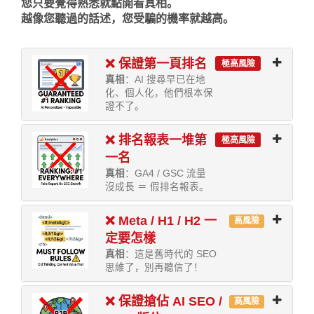
您只要覺得熟悉就點開看真相。
越像您聽過的話述，您受騙的機率就越高。
❌ 保證第一頁排名
極高風險
真相
：AI 搜尋早已在地
化、個人化，他們根本保
證不了。
❌ 排名報表一堆第
極高風險
一名
真相
：GA4 / GSC 流量
沒成長 ＝ 假排名報表。
❌ Meta / H1 / H2 一
高風險
定要怎樣
真相
：這是舊時代的 SEO
思維了，別再聽信了！
❌ 保證搶佔 AI SEO /
高風險