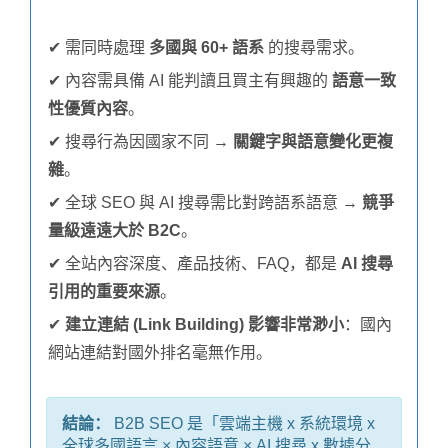
✔ 需同時處理
多國與 60+ 語系
的搜尋需求。
✔ 內容需具備 AI 能判讀且買主有興趣的
語意一致
性優質內容
。
✔ 搜尋行為因國家不同 →
關鍵字與語意變化更複
雜
。
✔ 全球 SEO 與 AI 搜尋需比對跨語系語意 →
競爭
量級遠遠大於 B2C
。
✔ 全站內容深度、產品技術、FAQ，都是
AI 搜尋
引用的重要來源
。
✔
建立連結 (Link Building) 影響非常渺小
：國內
網站連結對國外排名毫無作用。
結論：
B2B SEO 是「雲端主機 x 系統環境 x
全球多國語言 × 內容語意 × AI 搜尋 x 數據分