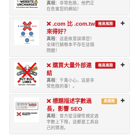
真相
：非常危險，他們正
在危害您的網站！
❌ .com 比 .com.tw
極高風險
來得好？
真相
：這是故意誤導您！
全球行銷根本不存在這個
問題！
❌ 購買大量外部連
極高風險
結
真相
：千萬小心，這是非
常危險的事！。
❌ 標題描述字數過
高風險
長，影響 SEO
真相
：官方從沒硬性規定過
字數上下限，這都是工具自
己的猜測。