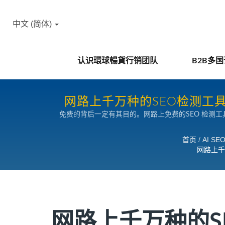
中文 (简体)
认识環球暢貨行销团队
B2B多
网路上千万种的SEO检测工
免费的背后一定有其目的。网路上免费的SEO 检测
销去吸引您去免费使用，甚在您根本没有看完同意书就
首页
/
AI S
网路上千
网路上千万种的S