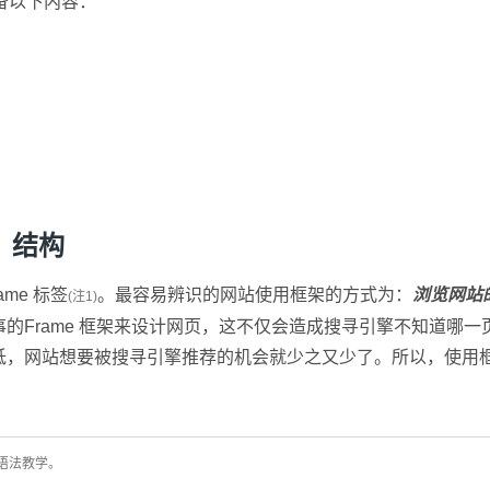
备以下内容：
；
。
e）结构
ame 标签
。最容易辨识的网站使用框架的方式为：
浏览网站
(注1)
的Frame 框架来设计网页，这不仅会造成搜寻引擎不知道哪
低，网站想要被搜寻引擎推荐的机会就少之又少了。所以，使用
L语法教学。