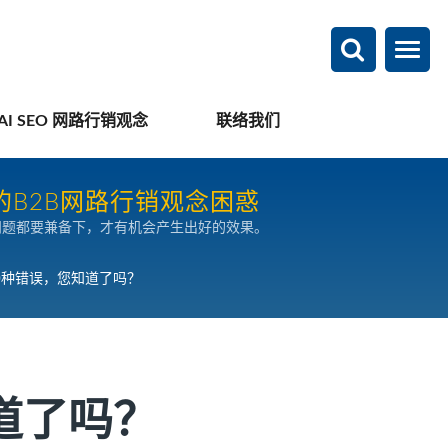
AI SEO 网路行销观念
联络我们
的B2B网路行销观念困惑
问题都要兼备下，才有机会产生出好的效果。
0种错误，您知道了吗？
道了吗？