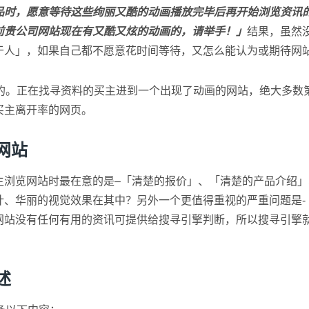
品时，愿意等待这些绚丽又酷的动画播放完毕后再开始浏览资讯
前贵公司网站现在有又酷又炫的动画的，请举手！」
结果，虽然
于人」，如果自己都不愿意花时间等待，又怎么能认为或期待网
览的。正在找寻资料的买主进到一个出现了动画的网站，绝大多数
买主离开率的网页。
网站
主浏览网站时最在意的是–「清楚的报价」、「清楚的产品介绍
、华丽的视觉效果在其中？另外一个更值得重视的严重问题是- 
网站没有任何有用的资讯可提供给搜寻引擎判断，所以搜寻引擎
述