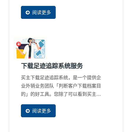
转换率、带动营收成长。 这是一套懂
B2B、懂外销、懂您产业的商业秘密武
阅读更多
器。就像为企业配置一位超级业务助
理，把分散资讯汇整成专业的「商机意
图分析」报告，快速找出每封询问背后
的隐藏商机，让回覆更精准、超越买主
期待，大幅提高成交机会。
下载足迹追踪系统服务
买主下载足迹追踪系统，是一个提供企
业外销业务团队「判断客户下载档案目
的」的好工具。您除了可以看到买主在
企业网站上查看了那些网页外，更容易
了解到买主感兴趣的主要内容为何。凭
阅读更多
借这些足迹讯息，企业可以针对名单进
一步联系，提高销售的可能性。