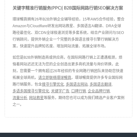
关键字精准行销服务(PPC)| B2B国际网路行销SEO解决方案
環球暢貨拥有26年B2B外销企业辅导经验，15年AWS合作经验，整合
Amazon与Cloudflare研发出网站救星、多国语言AI翻译、DRA全球
路径最佳化、双CDN全球极速浏览等多套系统，结合产业顾问与SEO
行销顾问，提供外销企业一个完整的多国语言搜寻引擎行销解决方
案，快速提升品牌知名度、增加网站流量、拓展全球市场。
如您是B2B外销制造商或供应商，在国际网路行销上正遭遇瓶颈，烦
恼着网站迟迟无法为您的企业创造出更多商机流量与询价转换，此
刻，您需要一个拥有超过26年经验的专业网路行销团队来协助您快速
拓展全球商机，
请立即联络環球暢貨
。環球暢貨提供许多专业国际网
路行销服务，包含
搜寻引擎优化
,
多国语言网站
,
多国语言翻译
,
多语多国搜寻引擎优化
,
关键字广告
,
口碑行销
,
企业品牌行销
,
流量分析
,
网站救星
等服务，期待您也可以成为我们精选产业客户案例
之一。