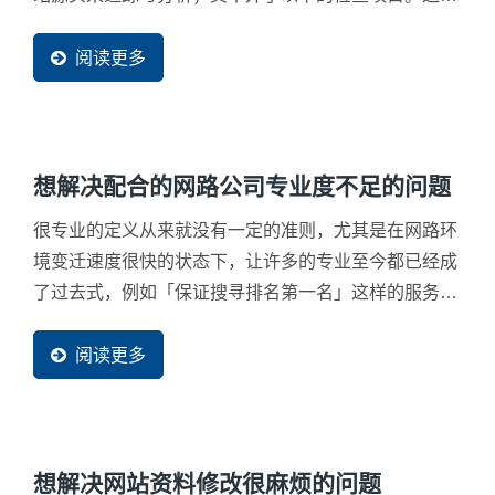
项目不只彼此环环相扣，且更是网路行销前最重要的基
底，如果这些基本功夫都没有做好，那么网​​站自然不容
阅读更多
易被找到。所以才会说网路行销是一门很专业的技术。
想解决配合的网路公司专业度不足的问题
很专业的定义从来就没有一定的准则，尤其是在网路环
境变迁速度很快的状态下，让许多的专业至今都已经成
了过去式，例如「保证搜寻排名第一名」这样的服务早
已不复存在，但却仍有大量网路公司以此为口号来做保
证，让企业蒙受欺骗而导致商机损伤严重，这完全是因
阅读更多
为选错了网路服务厂商所导致。 在新一代的网路行销
服务里，专业几乎等于真实流量数据的分析力，我们认
为最基本就一定要有Googele...
想解决网站资料修改很麻烦的问题