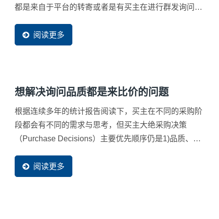
都是来自于平台的转寄或者是有买主在进行群发询问的
动作，因为许多平台都设计有大量勾选厂商的服务，可
以让买主不需要看过贵公司的资料就可以发送询问您，
阅读更多
也因为如此才会收到不知所云的买主询问。
想解决询问品质都是来比价的问题
根据连续多年的统计报告阅读下，买主在不同的采购阶
段都会有不同的需求与思考，但买主大绝采购决策
（Purchase Decisions）主要优先顺序仍是1)品质、2)
品牌、3)价格、4)客制化或弹性、5)售后服务、6)技术
支援...等因素为主要思考因素。前三个决策思因素亦或
阅读更多
许会因为不同产也而有些变动，但这也显示出，除了价
格一外，企业最该准备好的网站内容就是「品牌」与
「品质」的表现。 Ready-Market...