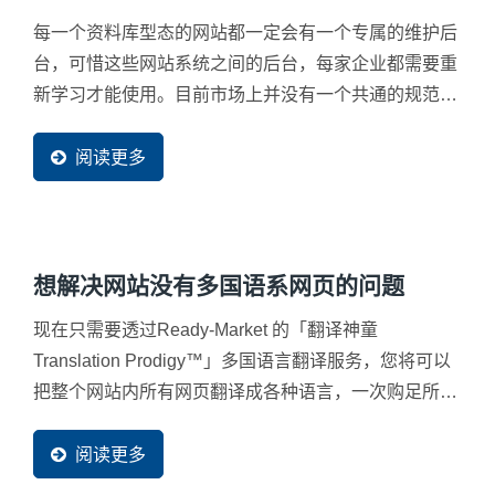
每一个资料库型态的网站都一定会有一个专属的维护后
台，可惜这些网站系统之间的后台，每家企业都需要重
新学习才能使用。目前市场上并没有一个共通的规范与
规则来统一所有的网站后台，导致许多企业在此花费了
许多人事与时间成本在重新学习上，甚至还有许多企业
阅读更多
因为大量修改，必须要重复执行一样的动作，浪费的许
多的人力与物力。 Ready-Market...
想解决网站没有多国语系网页的问题
现在只需要透过Ready-Market 的「翻译神童
Translation Prodigy™」多国语言翻译服务，您将可以
把整个网站内所有网页翻译成各种语言，一次购足所有
语系的需求，并且这些多国语系都可以在搜寻引擎上被
找到。目前翻译神童系统已经可以提供企业超过60种语
阅读更多
言的网站多国语言翻译需求。