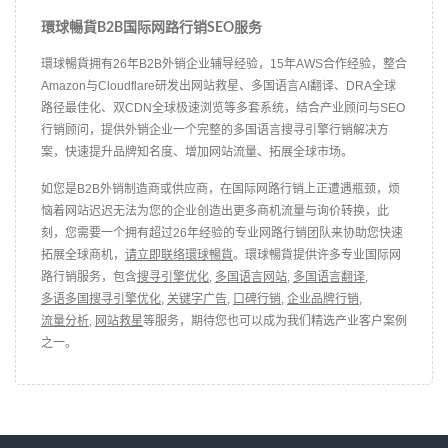
環球暢貨B2B国际网路行销SEO服务
環球暢貨拥有26年B2B外销企业辅导经验，15年AWS合作经验，整合
Amazon与Cloudflare研发出网站救星、多国语言AI翻译、DRA全球
路径最佳化、双CDN全球极速浏览等多套系统，结合产业顾问与SEO
行销顾问，提供外销企业一个完整的多国语言搜寻引擎行销解决方
案，快速提升品牌知名度、增加网站流量、拓展全球市场。
如您是B2B外销制造商或供应商，在国际网路行销上正遭遇瓶颈，烦
恼着网站迟迟无法为您的企业创造出更多商机流量与询价转换，此
刻，您需要一个拥有超过26年经验的专业网路行销团队来协助您快速
拓展全球商机，
请立即联络環球暢貨
。環球暢貨提供许多专业国际网
路行销服务，包含
搜寻引擎优化
,
多国语言网站
,
多国语言翻译
,
多语多国搜寻引擎优化
,
关键字广告
,
口碑行销
,
企业品牌行销
,
流量分析
,
网站救星
等服务，期待您也可以成为我们精选产业客户案例
之一。