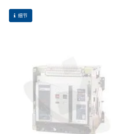
反倒是自己用V8所拍摄的真实影片，买主反而比较常
看，但形象影片的费用却要让企业付出相当相当的多，
细节
而最常浏览形象影片的使用者竟然大多都是自己企业内
部。