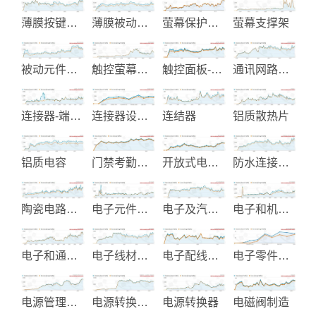
薄膜按键及软性电路板
薄膜被动元件
萤幕保护膜和滤光片制造
萤幕支撑架
被动元件库存销售
触控萤幕终端机
触控面板-触控控制器
通讯网路线材及配件
连接器-端子及配件制造
连接器设计与制造
连结器
铝质散热片
铝质电容
门禁考勤系统整合
开放式电源供应器
防水连接器-微波天线-通讯插座
陶瓷电路板设计制造
电子元件制造
电子及汽车塑胶零组件
电子和机电开关
电子和通信产品
电子线材制造
电子配线与电子零组件制造
电子零件和机械元件制造
电源管理解决方案与旅行配件
电源转换器-RJ45变压器-网路滤波器
电源转换器
电磁阀制造