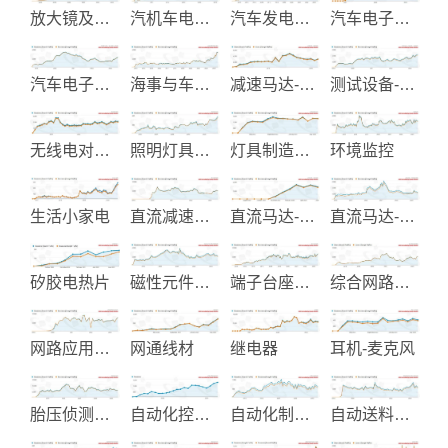
放大镜及配件
汽机车电子零组件制造
汽车发电起动机制造
汽车电子改装产品
汽车电子零件-点火线圈-感知器
海事与车用电气产品
减速马达-调速马达
测试设备-光能模组-光纤组件
无线电对讲机
照明灯具设备
灯具制造与设计
环境监控
生活小家电
直流减速马达
直流马达-伺服马达
直流马达-行星齿减速箱
矽胶电热片
磁性元件和交换式电源制造
端子台座制造
综合网路布线产品
网路应用产品及配件
网通线材
继电器
耳机-麦克风
胎压侦测系统
自动化控制系统设计
自动化制程设备
自动送料机及自动化送料设备