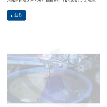
料都与这家客户无关的新闻资料（疑似想以新闻资料来
创造新流量），最严重的就是网站资料相当贫乏，也没
分类，产品只有PDF...
细节