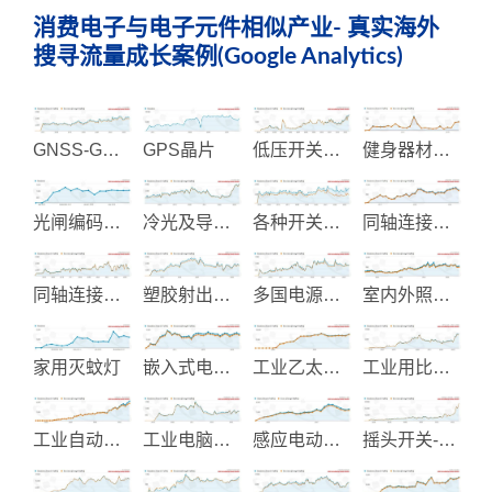
消费电子与电子元件相似产业- 真实海外
搜寻流量成长案例(Google Analytics)
GNSS-GPS系统整合
GPS晶片
低压开关和断路器系统
健身器材显示仪表控制
光闸编码设备
冷光及导光面板
各种开关制造
同轴连接器-射频连接器
同轴连接器设计制造
塑胶射出和EMS电子代工
多国电源线制造
室内外照明设备
家用灭蚊灯
嵌入式电脑和工业电脑
工业乙太网路和物联网通信
工业用比流器-比压器-变压器
工业自动化-电气设备制造
工业电脑机壳-面板-散热片
感应电动机-马达
摇头开关-翘板开关-金属开关