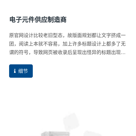
电子元件供应制造商
原官网设计比较老旧型态，故版面规划都让文字挤成一
团，阅读上本就不容易，加上许多标题设计上都多了无
谓的符号，导致网页被收录后呈现出怪异的标题出现，
这些都严重影响到了买主的点击意愿，搜寻引擎也比较
不会主动推荐。
细节