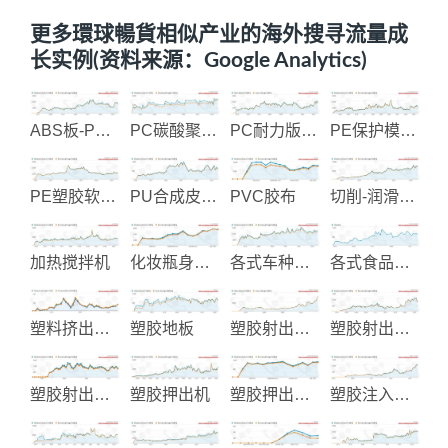
更多環球暢貨相似产业的海外搜寻流量成
长实例(资料来源：Google Analytics)
ABS板-PS板和压克力板
PC碳酸聚酯板制造
PC耐力版-遮光版
PE保护模与压克力板
PE塑胶软管-工业软管制造
PU合成皮及人工皮革
PVC胶布
切削-润滑-防锈油品制造
加热搅拌机
化妆瓶身制造
各式车种油封设计制造
各式食品包装机械
塑料挤出设备
塑胶地板
塑胶射出成品制造
塑胶射出成型
塑胶射出模具及产品
塑胶押出机
塑胶押出机整厂设备
塑胶注入成型机