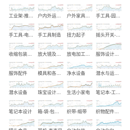
工业架-推车和储存设备
户内外运动软硬用品
户外家具和活动帐篷制造
手工具-园艺用锯子
手工具-电动工具-木工机械
手工具制造
扭力起子
摇头开关-翘板开关-金属开关
收缩包装机械与材料
放大镜及配件
放电加工机械
服饰设计制造
服饰配件
模具和各类五金冲压件制造
净水设备
潜水与运动设备
潜水设备
珠宝设计供应制造
生活小家电
笔记本-工商日记制造
笔记本设计
箱-袋-包制造
织带-缎带
织物配件制造