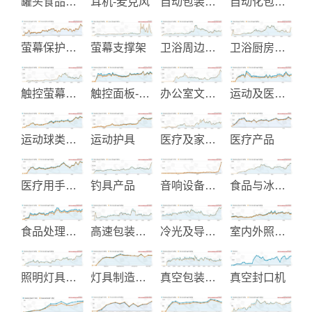
罐头食品与饮料制造
耳机-麦克风
自动包装机械
自动化包装设备
萤幕保护膜和滤光片制造
萤幕支撑架
卫浴周边设备-给皂机
卫浴厨房及生活起居用品
触控萤幕终端机
触控面板-触控控制器
办公室文具用品
运动及医疗护具
运动球类制造
运动护具
医疗及家居医护用品
医疗产品
医疗用手推车
钓具产品
音响设备代工
食品与冰品加工设备
食品处理加工机械
高速包装机械
冷光及导光面板
室内外照明设备
照明灯具设备
灯具制造与设计
真空包装机械
真空封口机