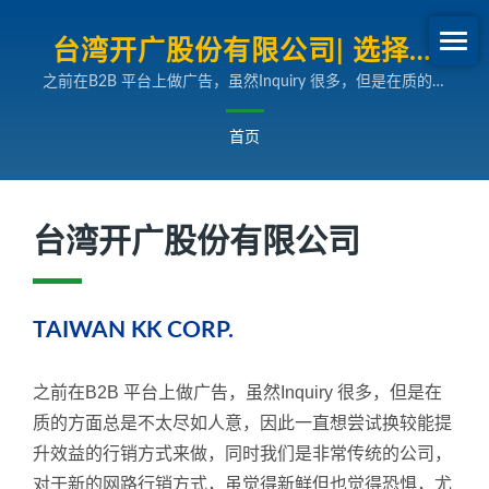
台湾开广股份有限公司| 选择環
之前在B2B 平台上做广告，虽然Inquiry 很多，但是在质的方
球暢貨作为行销伙伴
面总是不太尽如人意，因此一直想尝试换较能提升效益的行销
方式来做，同时我们是非常传统的公司，对于新的网路行销方
首页
式，虽觉得新鲜但也觉得恐惧，尤其是对于这样新颖的网路品
牌口碑行销方式，在业界还真没听说过，便一直存着怀疑。后
来经过几次与環球暢貨资深顾问的会议后，我们发现他们对于
网路各种行方方式都了若指掌，都能够一一转化成我们听的懂
台湾开广股份有限公司
得语言，大幅提升了我们的信心。
TAIWAN KK CORP.
之前在B2B 平台上做广告，虽然Inquiry 很多，但是在
质的方面总是不太尽如人意，因此一直想尝试换较能提
升效益的行销方式来做，同时我们是非常传统的公司，
对于新的网路行销方式，虽觉得新鲜但也觉得恐惧，尤