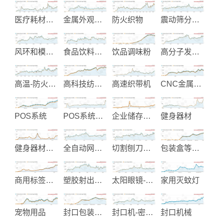
医疗耗材产品
金属外观表面处理加工服务
防火织物
震动筛分过滤机
风环和模头制造
食品饮料及包装处理机械
饮品调味粉
高分子发泡材料制造
高温-防火-断热-吸音材料
高科技纺织布料
高速织带机
CNC金属与塑胶加工
POS系统
POS系统主机设备制造
企业储存解决方案
健身器材
健身器材显示仪表控制
全自动网版印刷机械
切割刨刀具制造
包装盒等用品彩色印刷
商用标签贴纸印刷
塑胶射出和EMS电子代工
太阳眼镜-安全眼镜及和安全手电筒
家用灭蚊灯
宠物用品
封口包装机械
封口机-密封机
封口机械