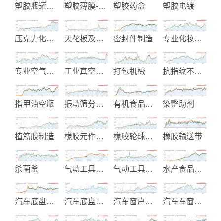
塑胶瓶罐射出成型制造
塑胶薄膜-包装材料
塑胶药盒
塑胶电镀
压克力化妆品包装
天花板及轻隔间装饰建材
密封件制造
专业化妆品生产制造
专业空气泵浦
工业真空包装和加工机械
打包机械
抗指纹不锈钢-预涂金属-覆膜金属
指甲油空瓶
振动筛分过滤机
有机食品生产
染整助剂
植筋胶制造
橡胶元件及零件
橡胶轮球制品
橡胶输送带
杀菌釜
气动工具生产
气动工具制造
水产食品加工和大豆食品机械制
汽车底盘零件
汽车底盘零件制造
汽车窗户升降器
汽车车窗升降装置与Parts