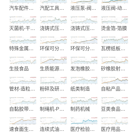
汽车配件电镀
汽配工具制造
液压泵-阀及系统制造
液压阀-动力配件制造
灭菌机-干燥机
浇铸式压克力板生产
浇铸式压克力板制造
烫金箔-箔膜
特殊金属钛锆钽工业设备制造
环保可分解产品
环保可分解制品
瓦楞纸板生产设备
生技食品
生质能源再生系统
发泡橡胶制品
矽橡胶射出成型
管材-造粒-塑木制造与整厂设备
粉碎及研磨机械
纸类制造
自粘产品及喷绘材料
自黏胶带及装饰用塑胶膜
制绳机-PP编织袋-塑胶废料回收
制药机械
豆类食品机械
速食面生产线设备
连续式油炸机
医疗检验试剂
医疗用品设备