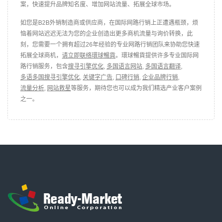
案，快速提升品牌知名度、增加网站流量、拓展全球市场。
如您是B2B外销制造商或供应商，在国际网路行销上正遭遇瓶颈，烦
恼着网站迟迟无法为您的企业创造出更多商机流量与询价转换，此
刻，您需要一个拥有超过26年经验的专业网路行销团队来协助您快速
拓展全球商机，
请立即联络環球暢貨
。環球暢貨提供许多专业国际网
路行销服务，包含
搜寻引擎优化
,
多国语言网站
,
多国语言翻译
,
多语多国搜寻引擎优化
,
关键字广告
,
口碑行销
,
企业品牌行销
,
流量分析
,
网站救星
等服务，期待您也可以成为我们精选产业客户案例
之一。