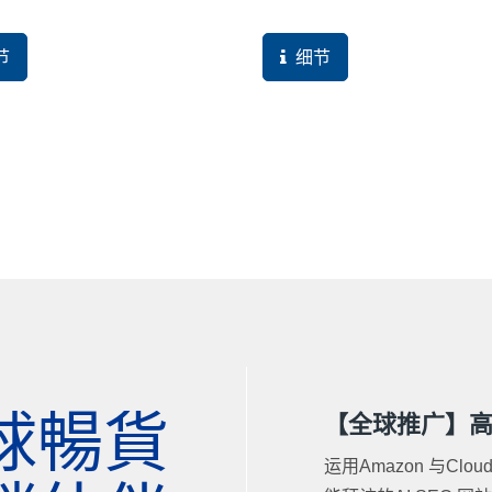
剩下地址与电话，这对买主来
销公司，才能逐步解决现有网
当然就不会有参考价值的网
效益不彰之问题。
节
细节
机自然就很难产生。客户拥有
年的锁具研发经验，同时也有很
发团队与专利，却因不良的设
导致预期的国际网路行销无法
展商机，实属可惜。
球暢貨
【全球推广】高效
运用Amazon 与Cl