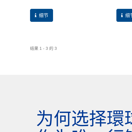
成一个事业体行销网站，进而获得更
述都只
多来自潜在区域的询问与订单。
说当然
细节
细
站，商
30多
棒的研
计方式
结果 1 - 3 的 3
顺利拓
为何选择環