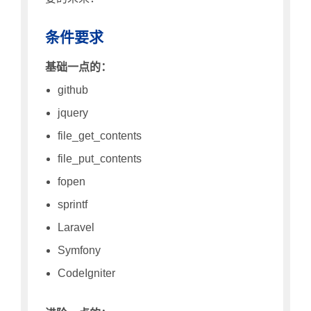
条件要求
基础一点的：
github
jquery
file_get_contents
file_put_contents
fopen
sprintf
Laravel
Symfony
CodeIgniter