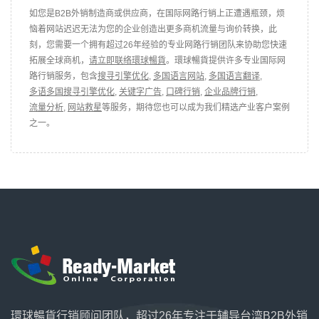
如您是B2B外销制造商或供应商，在国际网路行销上正遭遇瓶颈，烦
恼着网站迟迟无法为您的企业创造出更多商机流量与询价转换，此
刻，您需要一个拥有超过26年经验的专业网路行销团队来协助您快速
拓展全球商机，
请立即联络環球暢貨
。環球暢貨提供许多专业国际网
路行销服务，包含
搜寻引擎优化
,
多国语言网站
,
多国语言翻译
,
多语多国搜寻引擎优化
,
关键字广告
,
口碑行销
,
企业品牌行销
,
流量分析
,
网站救星
等服务，期待您也可以成为我们精选产业客户案例
之一。
環球暢貨行销顾问团队，超过26年专注于辅导台湾B2B外销