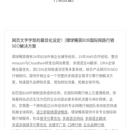
网页文字字型的最佳化设定！|環球暢貨B2B国际网路行销
SEO解决方案
環球暢貨拥有26年B2B外销企业辅导经验，15年AWS合作经验，整合
Amazon与Cloudflare研发出网站救星、多国语言AI翻译、DRA全球
路径最佳化、双CDN全球极速浏览等多套系统，结合产业顾问与SEO
行销顾问，提供外销企业一个完整的多国语言搜寻引擎行销解决方
案，快速提升品牌知名度、增加网站流量、拓展全球市场。
如您是B2B外销制造商或供应商，在国际网路行销上正遭遇瓶颈，烦
恼着网站迟迟无法为您的企业创造出更多商机流量与询价转换，此
刻，您需要一个拥有超过26年经验的专业网路行销团队来协助您快速
拓展全球商机，
请立即联络環球暢貨
。環球暢貨提供许多专业国际网
路行销服务，包含
搜寻引擎优化
,
多国语言网站
,
多国语言翻译
,
多语多国搜寻引擎优化
,
关键字广告
,
口碑行销
,
企业品牌行销
,