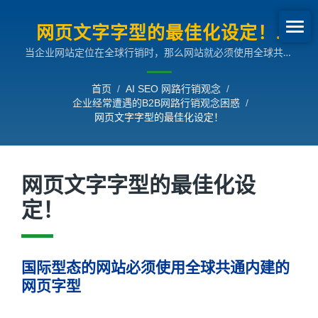
网页文字字型的最佳化设定！|
当企业网站定位在全球行销时，那么网站就必须使用全球共通
企业经常遭遇的B2B网路行销观
内建的网页字型，否则将会造成许多区域无法浏览。使用字型
念困惑
上更是建议使用标准惯用字型，因为买主实际要的是资讯，通
首页
/
AI SEO 网路行销观念
/
用且已习惯的字体在浏览上是较舒适不吃力的。因此，设计网
企业经常遭遇的B2B网路行销观念困惑
/
站的时候，这些小小的因素都要考虑在内，这也是网站最佳化
网页文字字型的最佳化设定！
的一环。
网页文字字型的最佳化设
定！
国际型态的网站必须使用全球共通内建的
网页字型