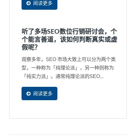
会看。所以，当然是产品网页是最重要，但经
阅读更多
过观察，台湾许多中小企业习惯在制作网站时
把90%的时间与精力重点放在首页上，这也决
定了网站行销将不会有结果。
听了多场SEO数位行销研讨会，个
个能言善道，该如何判断真实或虚
假呢？
观察多年，SEO 市场大致上可以分为两个类
型，一种称为「纯理论派」，另一种则称为
「纯实力派」。通常纯理论派的SEO...
阅读更多