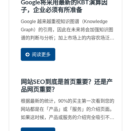
Google将采用最新的KBT演算因
的经营的资料同意这些工具网站无穷尽的抓取
子，企业必须有所准备
成为他们网站中的资料。
Google 越来越重视知识图谱（Knowledge
Graph）的引用，因此在未来将会加强知识图
谱的判断与分析；加上市场上的内容农场泛
滥，经常让引用的内容来自一个错误来源甚至
是抄袭来源，再再干扰了搜寻结果，因此
阅读更多
Google...
网站SEO到底是首页重要？还是产
品网页重要？
根据最新的统计，90%的买主第一次看到您的
网站都是在「产品」或「服务」的介绍页面。
如果这时候，产品或服务的介绍完全吸引不了
潜在买主，那么您的首页做得再漂亮也是没人