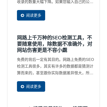
收录的数量大幅下降。如果您输入自己的公司
名称都找不到网站，那就更为严重，网站已经
被列入黑名单了，从此不会再被找到了，也就
阅读更多
是说将近有90%潜在买主不会再发现到您的企
业了。因此，对于Google...
网路上千万种的SEO检测工具，不
要随意使用，除数据不准确外，对
网站伤害更是不容小觑
免费的背后一定有其目的。网路上免费的SEO
检测工具很多，其实有许多的数据都是猜测计
算而来的，甚至跟你实际数据差异恨大，所以
并无参考价值。再者，免费工具通常很会行销
去吸引您去免费使用，甚在您根本没有看完同
阅读更多
意书就打勾送出，往往受害的都是企业自己的
网站。例如，最严重的就是同意对方复制网页
的部分资料成为他们网站的一部分，将您辛苦