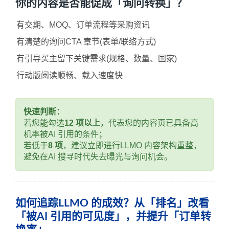
你的内容是否能促成「询问转换」？
有交期、MOQ、订单流程等采购资讯
有清楚的询问CTA 章节(表单/联络方式)
有引导买主留下关键需求(规格、数量、国家)
行动版阅读顺畅、载入速度快
快速判断：
若您能勾选
12 项以上
，代表您的内容页已具备高
机率被AI 引用的条件；
若低于
8 项
，建议立即进行LLMO 内容架构重整，
避免在AI 搜寻时代失去曝光与询问机会。
如何追踪LLMO 的成效？从「排名」改看
「被AI 引用的可见度」，并提升「订单转