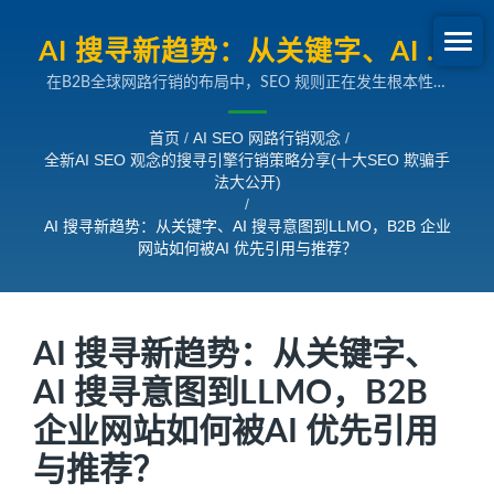
AI 搜寻新趋势：从关键字、AI 搜
在B2B全球网路行销的布局中，SEO 规则正在发生根本性的
寻意图到LLMO，B2B 企业网站
巨变。 Google AI Overview、AI Mode 等新型AI 搜寻，让
如何被AI 优先引用与推荐？| 全
「排名竞赛」逐步演变成「内容是否被AI 引用与推荐」的竞
首页
/
AI SEO 网路行销观念
/
赛。所以，未来决定曝光的，不再只是关键字布局与连结数
全新AI SEO 观念的搜寻引擎行销策略分享(十大SEO 欺骗手
新AI SEO观念的搜寻引擎行销策
量，而是「您的内容能否被大语言模型理解、信任、引用」，
法大公开)
并在买主提出复杂问题时成为「 AI 回答」的一部分。 因
略分享
/
此，企业必须尽快完成布局LLMO (Large Language Model
AI 搜寻新趋势：从关键字、AI 搜寻意图到LLMO，B2B 企业
Optimization)，透过结构化内容、权威证据、多模态资讯与
网站如何被AI 优先引用与推荐？
技术健康度，让网站成为AI 搜寻时代的「权威资料来源」，
在全球市场中被优先选中，让企业在同业中脱颖而出。
AI 搜寻新趋势：从关键字、
AI 搜寻意图到LLMO，B2B
企业网站如何被AI 优先引用
与推荐？