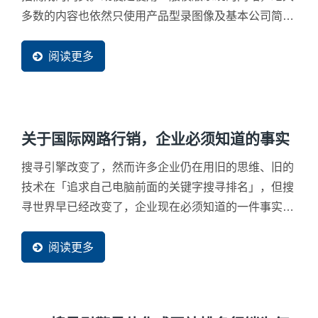
多数的内容也依然只使用产品型录图像及基本公司简介
而已。这样内容含金量缺乏的企业网站，在现今资讯爆
炸的网路世界中等同于「不存在」，将很难被真正的潜
阅读更多
在买主找到。在许多国际买主的眼中，台湾厂商的资料
呈现方式仍被认为是10几年前的资料，无法提升信任
感。
关于国际网路行销，企业必须知道的事实
搜寻引擎改变了，然而许多企业仍在用旧的思维、旧的
技术在「追求自己电脑前面的关键字搜寻排名」，但搜
寻世界早已经改变了，企业现在必须知道的一件事实就
是「同一个关键字，每个人的视窗中的搜寻结果都已经
不尽相同了」，如果您还不知道这件事，请立即换掉您
阅读更多
的网路服务资讯公司。