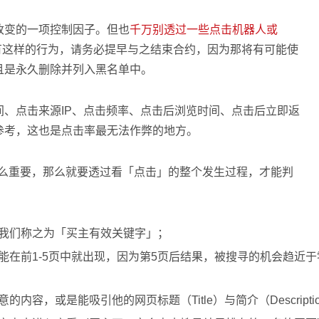
改变的一项控制因子。但也
千万别透过一些点击机器人或
有这样的行为，请务必提早与之结束合约，因为那将有可能使
且是永久删除并列入黑名单中。
、点击来源IP、点击频率、点击后浏览时间、点击后立即返
参考，这也是点击率最无法作弊的地方。
那么重要，那么就要透过看「点击」的整个发生过程，才能判
我们称之为「买主有效关键字」；
能在前1-5页中就出现，因为第5页后结果，被搜寻的机会趋近
容，或是能吸引他的网页标题（Title）与简介（Descripti