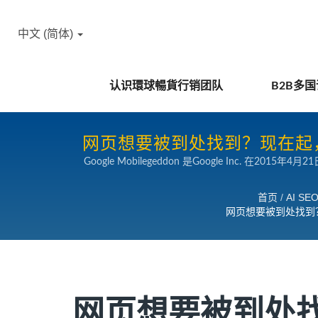
中文 (简体)
认识環球暢貨行销团队
B2B多
网页想要被到处找到？现在起，网
Google Mobilegeddon 是Google Inc.
法重击行动
您的企业网站不符合行动装置浏览，就会直接降权，甚至
间也较短，而去年行动装置的成长幅度超过
首页
/
AI S
网页想要被到处找到？现
网页想要被到处