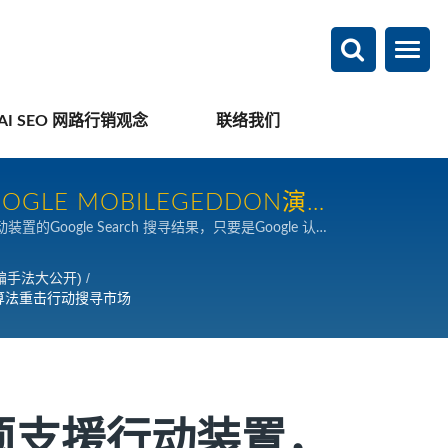
AI SEO 网路行销观念
联络我们
E MOBILEGEDDON演算
置的Google Search 搜寻结果，只要是Google 认定
行销策略分享
现不友善于行动装置浏览的网站，访客退回率较高且停留时
动装置的搜寻使用者，提高使用者好的体验。
欺骗手法大公开)
/
n演算法重击行动搜寻市场
须支援行动装置，