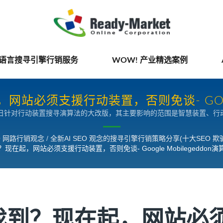
国语言搜寻引擎行销服务
WOW! 产业精选案例
站必须支援行动装置，否则免谈- GOOGL
 在2015年4月21日针对行动装置搜寻演算法的大改版，其主要影响的范围是智慧装置、行动装
搜寻市场| 全新AI SEO观念的搜寻引擎
从行动搜寻结果中直接消失。 Google 大约追踪了两年多了，其发
300%，因为Google 决定优先显示有提供「行动网页」的网站给行
EO 网路行销观念
/
全新AI SEO 观念的搜寻引擎行销策略分享(十大SEO 
在起，网站必须支援行动装置，否则免谈- Google Mobilegeddo
找到？现在起，网站必