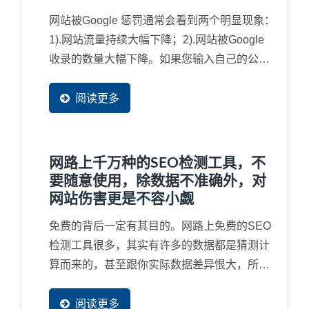
网站被Google 惩罚通常会看到两个明显现象：
1).网站流量持续大幅下降；2).网站被Google
收录的数量大幅下降。如果您输入自己的公司
名称都找不到网站，那就更为严重，网站已经
被列入黑名单了，从此不会再被找到了，也就
阅读更多
是说将近有90%潜在买主不会再发现到您的企
业了。因此，对于Google...
网路上千万种的SEO检测工具，不
要随意使用，除数据不准确外，对
网站伤害更是不容小觑
免费的背后一定有其目的。网路上免费的SEO
检测工具很多，其实有许多的数据都是猜测计
算而来的，甚至跟你实际数据差异恨大，所以
并无参考价值。再者，免费工具通常很会行销
去吸引您去免费使用，甚在您根本没有看完同
阅读更多