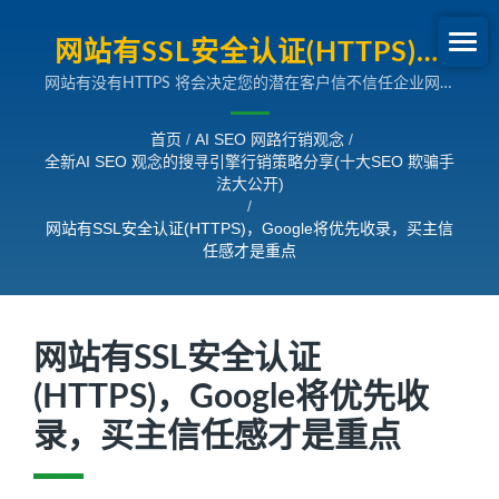
网站有SSL安全认证(HTTPS)，
网站有没有HTTPS 将会决定您的潜在客户信不信任企业网站
GOOGLE将优先收录，买主信任
的问题。 Google 早已宣告将于2017年1月开始，在Google
感才是重点| 全新AI SEO观念的
Chrome 浏览器第56版，直接将没有采用SSL 安全认证的网站
首页
/
AI SEO 网路行销观念
/
标示为「不安全」，并且在2014年就宣告，网站有导入SSL安
全新AI SEO 观念的搜寻引擎行销策略分享(十大SEO 欺骗手
搜寻引擎行销策略分享
全认证（HTTPS）服务，将会获得优先收录与优先排名。这
法大公开)
就确定了未来网站都必须导入SSL 安全认证（HTTPS）服务，
/
这更是搜寻引擎行销必备条件之一。简单来说，网站能不能获
网站有SSL安全认证(HTTPS)，Google将优先收录，买主信
得买主的信任，已经是一个攸关企业未来的重要因素了。
任感才是重点
网站有SSL安全认证
(HTTPS)，Google将优先收
录，买主信任感才是重点