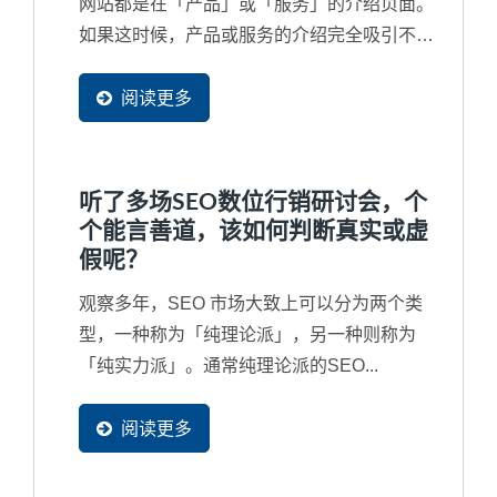
网站都是在「产品」或「服务」的介绍页面。
如果这时候，产品或服务的介绍完全吸引不了
潜在买主，那么您的首页做得再漂亮也是没人
会看。所以，当然是产品网页是最重要，但经
阅读更多
过观察，台湾许多中小企业习惯在制作网站时
把90%的时间与精力重点放在首页上，这也决
定了网站行销将不会有结果。
听了多场SEO数位行销研讨会，个
个能言善道，该如何判断真实或虚
假呢？
观察多年，SEO 市场大致上可以分为两个类
型，一种称为「纯理论派」，另一种则称为
「纯实力派」。通常纯理论派的SEO...
阅读更多