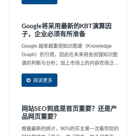
意书就打勾送出，往往受害的都是企业自己的
网站。例如，最严重的就是同意对方复制网页
的部分资料成为他们网站的一部分，将您辛苦
Google将采用最新的KBT演算因
的经营的资料同意这些工具网站无穷尽的抓取
子，企业必须有所准备
成为他们网站中的资料。
Google 越来越重视知识图谱（Knowledge
Graph）的引用，因此在未来将会加强知识图
谱的判断与分析；加上市场上的内容农场泛
滥，经常让引用的内容来自一个错误来源甚至
是抄袭来源，再再干扰了搜寻结果，因此
阅读更多
Google...
网站SEO到底是首页重要？还是产
品网页重要？
根据最新的统计，90%的买主第一次看到您的