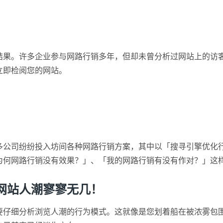
结果。许多企业参与网路行销多年，但却未曾分析过网站上的访
立即检阅您的网站。
？
司纷纷投入坊间各种网路行销方案，其中以「搜寻引擎优化行销(S
为何网路行销没有效果？」、「我的网路行销有没有作对？」这
网站人潮寥寥无几！
要仔细分析浏览人潮的行为模式。这就像是您划着船在被浓雾包