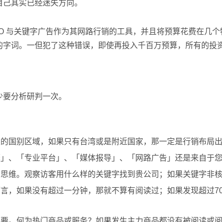
自己其实已经迷失方向。
O 与关键字广告作为其网路行销的工具，并且将预算花费在几个特
的字词。一但犯了这种错误，即使再投入千百万预算，所有的投
少要分析研判一次。
发的国别区域，如果只有台湾或是附近国家，那一定是行销布局
擎」、「专业平台」、「媒体报导」、「网路广告」还是来自于
的思维。观察访客用什么样的关键字找到贵公司；如果关键字非
而言，如果没有超过一分钟，那就不算有阅读过；如果发现超过7
重要。何为热门商品或服务？如果发生主力商品都没有被阅读或