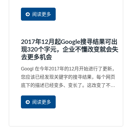
的企业网站在世界各地等同都有了分站来快速
服务每一位潜在买主可以就近取材，立即看到
阅读更多
完整网页内容，加速商机的传递速度。网站导
入CDN...
2017年12月起Google搜寻结果可出
现320个字元，企业不懂改变就会失
去更多机会
Googl 在今年2017年的12月开始进行了更新，
您应该已经发现关键字的搜寻结果，每个网页
底下的描述已经变多、变长了。这改变了不少
使用者的习惯，而最明显的就是内容空洞与内
容不足的网页将会失去更多潜在客户流量，因
阅读更多
此，如果网站内容的SEO...