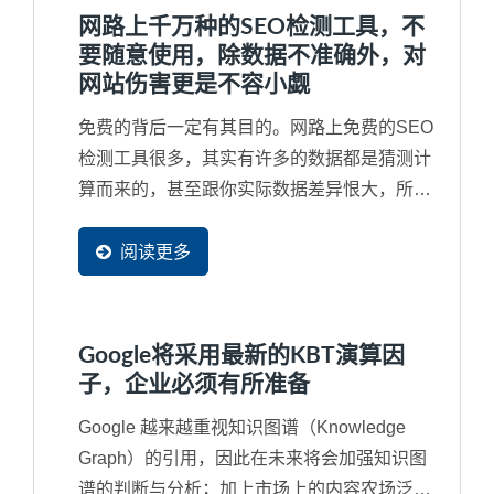
网路上千万种的SEO检测工具，不
要随意使用，除数据不准确外，对
网站伤害更是不容小觑
免费的背后一定有其目的。网路上免费的SEO
检测工具很多，其实有许多的数据都是猜测计
算而来的，甚至跟你实际数据差异恨大，所以
并无参考价值。再者，免费工具通常很会行销
去吸引您去免费使用，甚在您根本没有看完同
阅读更多
意书就打勾送出，往往受害的都是企业自己的
网站。例如，最严重的就是同意对方复制网页
的部分资料成为他们网站的一部分，将您辛苦
Google将采用最新的KBT演算因
的经营的资料同意这些工具网站无穷尽的抓取
子，企业必须有所准备
成为他们网站中的资料。
Google 越来越重视知识图谱（Knowledge
Graph）的引用，因此在未来将会加强知识图
谱的判断与分析；加上市场上的内容农场泛