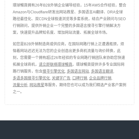
環球暢貨拥有26年B2B外销企业辅导经验，15年AWS合作经验，整合
Amazon与Cloudflare研发出网站救星、多国语言AI翻译、DRA全球
路径最佳化、双CDN全球极速浏览等多套系统，结合产业顾问与SEO
行销顾问，提供外销企业一个完整的多国语言搜寻引擎行销解决方
案，快速提升品牌知名度、增加网站流量、拓展全球市场。
如您是B2B外销制造商或供应商，在国际网路行销上正遭遇瓶颈，烦
恼着网站迟迟无法为您的企业创造出更多商机流量与询价转换，此
刻，您需要一个拥有超过26年经验的专业网路行销团队来协助您快速
拓展全球商机，
请立即联络環球暢貨
。環球暢貨提供许多专业国际网
路行销服务，包含
搜寻引擎优化
,
多国语言网站
,
多国语言翻译
,
多语多国搜寻引擎优化
,
关键字广告
,
口碑行销
,
企业品牌行销
,
流量分析
,
网站救星
等服务，期待您也可以成为我们精选产业客户案例
之一。