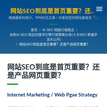
网站SEO到底是首页重要？还是
根据最新的统计，90%的买主第一次看到您的网站都是在「产
产品网页重要？| 全新AI SEO观
品」或「服务」的介绍页面。如果这时候，产品或服务的介绍
念的搜寻引擎行销策略分享
完全吸引不了潜在买主，那么您的首页做得再漂亮也是没人会
首页
/
AI SEO 网路行销观念
/
看。所以，当然是产品网页是最重要，但经过观察，台湾许多
全新AI SEO 观念的搜寻引擎行销策略分享(十大SEO 欺骗手
中小企业习惯在制作网站时把90%的时间与精力重点放在首页
法大公开)
上，这也决定了网站行销将不会有结果。
/
网站SEO到底是首页重要？还是产品网页重要？
网站SEO到底是首页重要？还
是产品网页重要？
Internet Marketing / Web Pgae Strategy