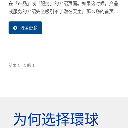
在「产品」或「服务」的介绍页面。如果这时候，产品
或服务的介绍完全吸引不了潜在买主，那么您的首页做
得再漂亮也是没人会看。所以，当然是产品网页是最重
要，但经过观察，台湾许多中小企业习惯在制作网站时
阅读更多
把90%的时间与精力重点放在首页上，这也决定了网站
行销将不会有结果。
结果 1 - 1 的 1
为何选择環球