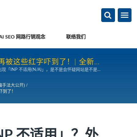
AI SEO 网路行销观念
联络我们
业别再被这些红字吓到了！| 全新AI
至出现「INP 不适用(N/A)」，是不是会怀疑网站是不是出
没有！ 本篇文章，就是要帮您正确理解这些工具「检测
欺骗手法大公开)
/
字吓到了！
「INP 不适用」？外