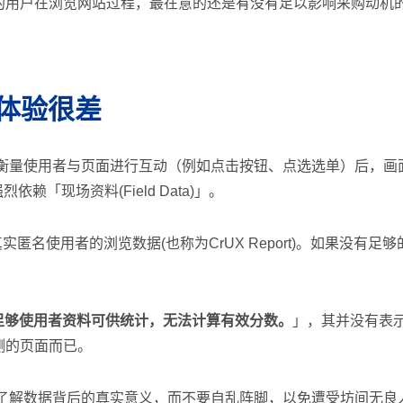
的用户在浏览网站过程，最在意的还是有没有足以影响采购动机
动体验很差
int）这个指标是用来衡量使用者与页面进行互动（例如点击按钮、点选选
强烈依赖「现场资料(Field Data)」。
实匿名使用者的浏览数据(也称为CrUX Report)。如果没有
足够使用者资料可供统计，无法计算有效分数。
」，其并没有表示
测的页面而已。
测时，一定要了解数据背后的真实意义，而不要自乱阵脚，以免遭受坊间