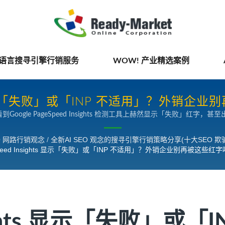
国语言搜寻引擎行销服务
WOW! 产业精选案例
S 显示「失败」或「INP 不适用」？外销企
le PageSpeed Insights 检测工具上赫然显示「失败」红字，甚
SEO观念的搜寻引擎行销策略分享
主管，请先深吸一口气——因为这些红字，因为这可能是根本什么问题都
评分」背后的真正意义，并掌握真正能影响网站成交的网站优化方向。
EO 网路行销观念
/
全新AI SEO 观念的搜寻引擎行销策略分享(十大SEO 
Speed Insights 显示「失败」或「INP 不适用」？外销企业别再被这些红
nsights 显示「失败」或