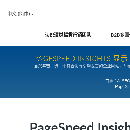
中文 (简体)
认识環球暢貨行销团队
B2B多
PAGESPEED INSIGHT
当您辛苦打造一个符合搜寻引擎友善的企业网站，却看到Goog
大问题？ 如果您是外销制造业的经营者、行销或业务
首页
/
AI S
Page
PageSpeed I