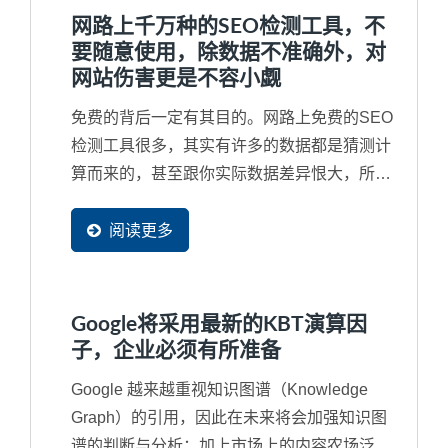
网路上千万种的SEO检测工具，不
要随意使用，除数据不准确外，对
网站伤害更是不容小觑
免费的背后一定有其目的。网路上免费的SEO
检测工具很多，其实有许多的数据都是猜测计
算而来的，甚至跟你实际数据差异恨大，所以
并无参考价值。再者，免费工具通常很会行销
去吸引您去免费使用，甚在您根本没有看完同
阅读更多
意书就打勾送出，往往受害的都是企业自己的
网站。例如，最严重的就是同意对方复制网页
的部分资料成为他们网站的一部分，将您辛苦
Google将采用最新的KBT演算因
的经营的资料同意这些工具网站无穷尽的抓取
子，企业必须有所准备
成为他们网站中的资料。
Google 越来越重视知识图谱（Knowledge
Graph）的引用，因此在未来将会加强知识图
谱的判断与分析；加上市场上的内容农场泛