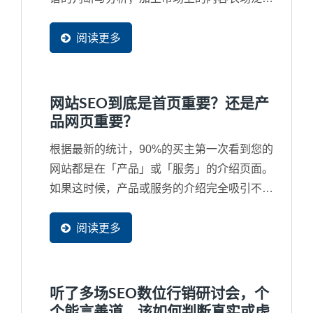
滥，经常让引用的内容来自一个错误来源甚至
是抄袭来源，再再干扰了搜寻结果，因此
阅读更多
Google...
网站SEO到底是首页重要？还是产
品网页重要？
根据最新的统计，90%的买主第一次看到您的
网站都是在「产品」或「服务」的介绍页面。
如果这时候，产品或服务的介绍完全吸引不了
潜在买主，那么您的首页做得再漂亮也是没人
会看。所以，当然是产品网页是最重要，但经
阅读更多
过观察，台湾许多中小企业习惯在制作网站时
把90%的时间与精力重点放在首页上，这也决
定了网站行销将不会有结果。
听了多场SEO数位行销研讨会，个
个能言善道，该如何判断真实或虚