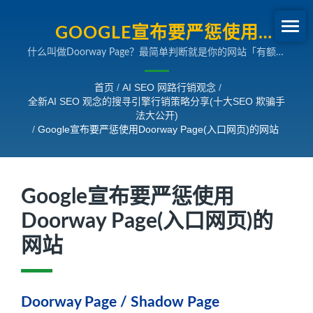
GOOGLE宣布要严惩使用
什么叫做Doorway Page？最简单判断就是你的网站「有额外
DOORWAY PAGE(入口网页)的
制作专门给搜寻引擎抓取用的网页」，且在「一般浏览网站时
网站| 全新AI SEO观念的搜寻引
很难看到或什至看不见的隐藏网页」或额外申请多个网域
首页
/
AI SEO 网路行销观念
/
（Domain Name）制作「相同内容但版型不同的网页」，这
全新AI SEO 观念的搜寻引擎行销策略分享(十大SEO 欺骗手
擎行销策略分享
些都可以统称为Doorway Page，又称「入口网页」、「门户
法大公开)
网页」。 Google 清楚声明：Doorway Page 就是为了针对特
/
Google宣布要严惩使用Doorway Page(入口网页)的网站
定搜寻查询提高网站排名而特别建立的网站或网页。而这个范
围不只是网页，还包含了用许多不同网域做的网站都算是
Doorway 的一环。现在网站使用Doorway Page 来做SEO 的
网站将会受到Google 严厉的惩罚，也就是网站可能将会在搜
Google宣布要严惩使用
寻引擎不再出现了。
Doorway Page(入口网页)的
网站
Doorway Page / Shadow Page