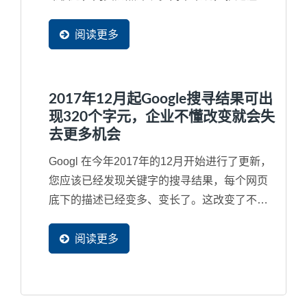
的企业网站在世界各地等同都有了分站来快速
服务每一位潜在买主可以就近取材，立即看到
阅读更多
完整网页内容，加速商机的传递速度。网站导
入CDN...
2017年12月起Google搜寻结果可出
现320个字元，企业不懂改变就会失
去更多机会
Googl 在今年2017年的12月开始进行了更新，
您应该已经发现关键字的搜寻结果，每个网页
底下的描述已经变多、变长了。这改变了不少
使用者的习惯，而最明显的就是内容空洞与内
容不足的网页将会失去更多潜在客户流量，因
阅读更多
此，如果网站内容的SEO...