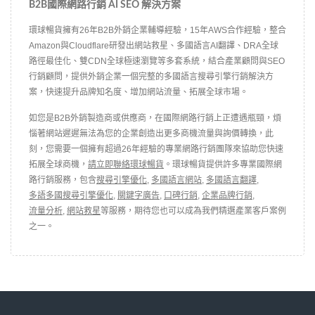
B2B國際網路行銷 AI SEO 解決方案
環球暢貨擁有26年B2B外銷企業輔導經驗，15年AWS合作經驗，整合
Amazon與Cloudflare研發出網站救星、多國語言AI翻譯、DRA全球
路徑最佳化、雙CDN全球極速瀏覽等多套系統，結合產業顧問與SEO
行銷顧問，提供外銷企業一個完整的多國語言搜尋引擎行銷解決方
案，快速提升品牌知名度、增加網站流量、拓展全球市場。
如您是B2B外銷製造商或供應商，在國際網路行銷上正遭遇瓶頸，煩
惱著網站遲遲無法為您的企業創造出更多商機流量與詢價轉換，此
刻，您需要一個擁有超過26年經驗的專業網路行銷團隊來協助您快速
拓展全球商機，
請立即聯絡環球暢貨
。環球暢貨提供許多專業國際網
路行銷服務，包含
搜尋引擎優化
,
多國語言網站
,
多國語言翻譯
,
多語多國搜尋引擎優化
,
關鍵字廣告
,
口碑行銷
,
企業品牌行銷
,
流量分析
,
網站救星
等服務，期待您也可以成為我們精選產業客戶案例
之一。