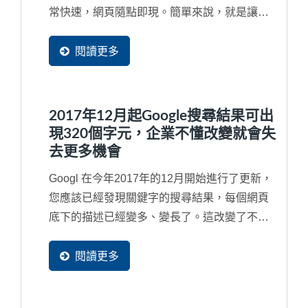
常快速，網頁隨點即現。簡單來說，就是讓您
的企業網站在世界各地等同都有了分站來快速
服務每一位潛在買主可以就近取材，立即看到
閱讀更多
完整網頁內容，加速商機的傳遞速度。網站導
入...
2017年12月起Google搜尋結果可出
現320個字元，企業不懂改變就會失
去更多機會
Googl 在今年2017年的12月開始進行了更新，
您應該已經發現關鍵字的搜尋結果，每個網頁
底下的描述已經變多、變長了。這改變了不少
使用者的習慣，而最明顯的就是內容空洞與內
容不足的網頁將會失去更多潛在客戶流量，因
閱讀更多
此，如果網站內容的...