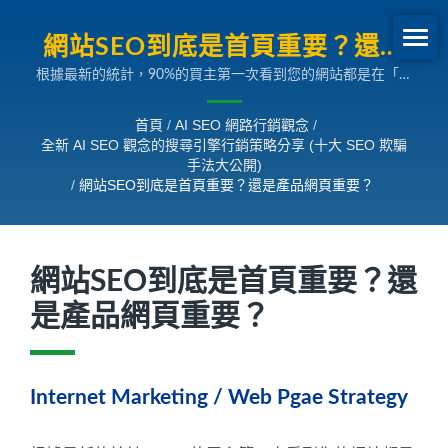
網站SEO到底是首頁重要？還是
根據最新的統計，90%的買主第一次看到您的網站都是在「產
產品網頁重要？ | 全新 AI SEO觀
品」或「服務」的介紹頁面。如果這時候，產品或服務的介紹
念的搜尋引擎行銷策略分享
完全吸引不了潛在買主，那麼您的首頁做得再漂亮也是沒人會
首頁
/
AI SEO 網路行銷觀念
/
看。所以，當然是產品網頁是最重要，但經過觀察，臺灣許多
全新 AI SEO 觀念的搜尋引擎行銷策略分享 (十大 SEO 欺騙
中小企業習慣在製作網站時把90%的時間與精力重點放在首頁
手法大公開)
上，這也決定了網站行銷將不會有結果。
/
網站SEO到底是首頁重要？還是產品網頁重要？
網站SEO到底是首頁重要？還
是產品網頁重要？
Internet Marketing / Web Pgae Strategy