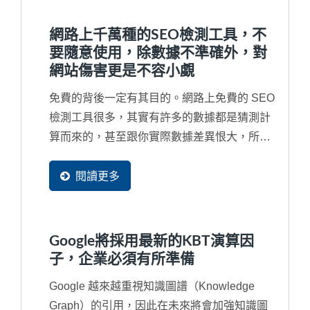
到您的企業了。因此，對於...
網路上千萬種的SEO檢測工具，不
要隨意使用，除數據不準確外，對
網站傷害更是不容小覷
免費的背後一定有其目的。網路上免費的 SEO
檢測工具很多，其實有許多的數據都是猜測計
算而來的，甚至跟你實際數據差異恨大，所以
並無參考價值。再者，免費工具通常很會行銷
去吸引您去免費使用，甚在您根本沒有看完同
閱讀更多
意書就打勾送出，往往受害的都是企業自己的
網站。例如，最嚴重的就是同意對方複製網頁
的部分資料成為他們網站的一部分，將您辛苦
Google將採用最新的KBT演算因
的經營的資料同意這些工具網站無窮盡的抓取
子，企業必須有所準備
成為他們網站中的資料。
Google 越來越重視知識圖譜（Knowledge
Graph）的引用，因此在未來將會加強知識圖