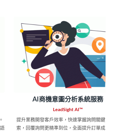
AI商機意圖分析系統服務
LeadSight AI™
Dy
提升業務開發客戶效率，快速掌握詢問關鍵商機線
環球暢
索，回覆詢問更精準到位，全面提升訂單成交率。
間的感