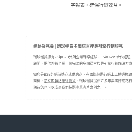
字報表，確保行銷效益。
網路業務員 | 環球暢貨多國語言搜尋引擎行銷服務
環球暢貨擁有26年B2B外銷企業輔導經驗，15年AWS合作經驗，
顧問，提供外銷企業一個完整的多國語言搜尋引擎行銷解決方
如您是B2B外銷製造商或供應商，在國際網路行銷上正遭遇瓶
商機，
請立即聯絡環球暢貨
。環球暢貨提供許多專業國際網路
期待您也可以成為我們精選產業客戶案例之一。