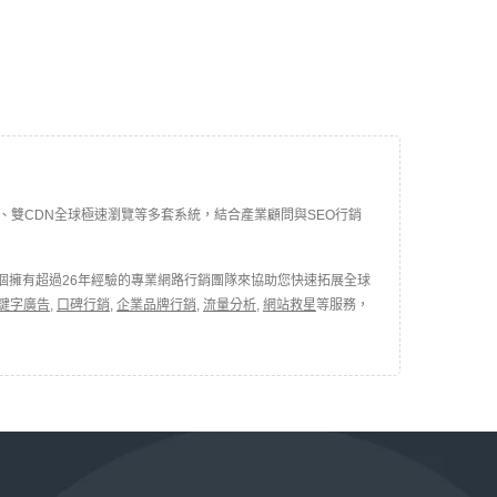
的
最佳化、雙CDN全球極速瀏覽等多套系統，結合產業顧問與SEO行銷
個擁有超過26年經驗的專業網路行銷團隊來協助您快速拓展全球
鍵字廣告
,
口碑行銷
,
企業品牌行銷
,
流量分析
,
網站救星
等服務，