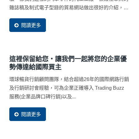
雜誌稿及制式電子型錄的貿易網站做出很好的介紹，也
不容易讓潛在客戶一下就瞭解到我們的品質與服務。但
經過環球(暢貨)的專業協助，立即將我們的優勢表現出
閱讀更多
來，讓買主很容易就可以看出差異，大幅度提升客戶信
心，這對我們幫助很多。
這裡保留給您‧讓我們一起將您的企業優
勢傳達給國際買主
環球暢貨行銷顧問團隊，結合超過26年的國際網路行銷
及行銷研討會經驗，可為企業正確導入 Trading Buzz
服務(企業品牌口碑行銷)以及...
閱讀更多