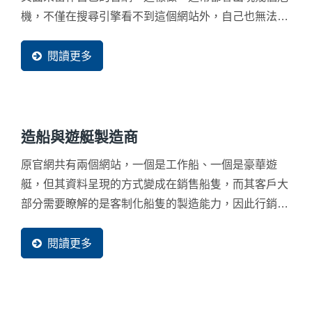
機，不僅在搜尋引擎看不到這個網站外，自己也無法掌
控真正的資料品質，買主也會思考為何沒有官網而失去
信任。
閱讀更多
造船與遊艇製造商
原官網共有兩個網站，一個是工作船、一個是豪華遊
艇，但其資料呈現的方式變成在銷售船隻，而其客戶大
部分需要瞭解的是客制化船隻的製造能力，因此行銷策
略上有所誤差，導致當時的流量不多外，詢問的品質也
很難有成交率。
閱讀更多