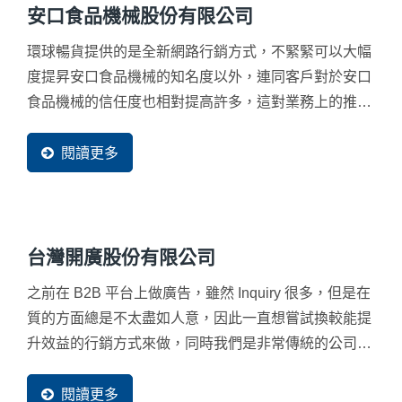
安口食品機械股份有限公司
環球暢貨提供的是全新網路行銷方式，不緊緊可以大幅
度提昇安口食品機械的知名度以外，連同客戶對於安口
食品機械的信任度也相對提高許多，這對業務上的推廣
幫助很大。而這個服務裡頭還有很重要的一個服務，那
就是整個行銷後的流量追蹤分析報告，這個報告對安口
閱讀更多
食品機械相當重要，可以讓我清楚掌握到每一季的潛在
市場需求變化外，更可以看到許多空白的市場等待我們
研發新的機器滿足更多的潛在市場，環球暢貨的專業真
的幫助我們相當的多，而且環球（暢貨）來的詢問品質
台灣開廣股份有限公司
也是最好的。
之前在 B2B 平台上做廣告，雖然 Inquiry 很多，但是在
質的方面總是不太盡如人意，因此一直想嘗試換較能提
升效益的行銷方式來做，同時我們是非常傳統的公司，
對於新的網路行銷方式，雖覺得新鮮但也覺得恐懼，尤
其是對於這樣新穎的網路品牌口碑行銷方式，在業界還
閱讀更多