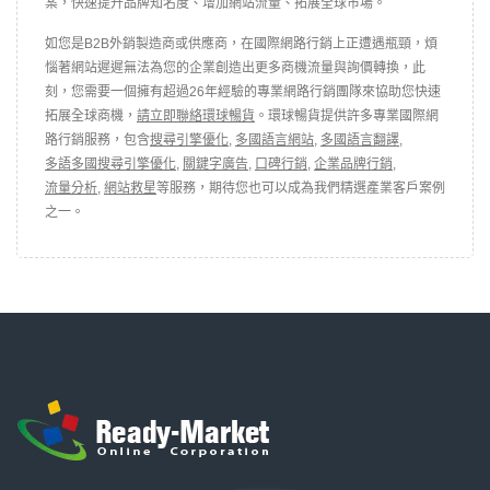
案，快速提升品牌知名度、增加網站流量、拓展全球市場。
如您是B2B外銷製造商或供應商，在國際網路行銷上正遭遇瓶頸，煩
惱著網站遲遲無法為您的企業創造出更多商機流量與詢價轉換，此
刻，您需要一個擁有超過26年經驗的專業網路行銷團隊來協助您快速
拓展全球商機，
請立即聯絡環球暢貨
。環球暢貨提供許多專業國際網
路行銷服務，包含
搜尋引擎優化
,
多國語言網站
,
多國語言翻譯
,
多語多國搜尋引擎優化
,
關鍵字廣告
,
口碑行銷
,
企業品牌行銷
,
流量分析
,
網站救星
等服務，期待您也可以成為我們精選產業客戶案例
之一。