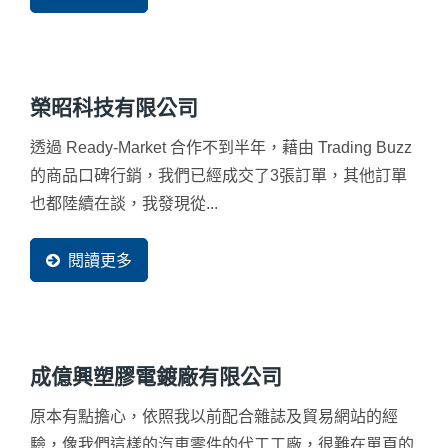
真沒聽說過，便一直存著懷疑。後來經過幾次與環球暢
貨資深顧問的會議後，我們發現他們對於網路各種行方
方式都瞭若指掌，都能夠一一轉化成我們聽的懂得語
言，大幅提升了我們的信心。
榮昭科技有限公司
透過 Ready-Market 合作不到半年，藉由 Trading Buzz
的商品口碑行銷，我們已經成交了3張訂單，其他訂單
也都陸續在談，我發現從...
閱讀更多
成億興塑膠電鍍廠有限公司
原本有點擔心，依照我以前配合雜誌及貿易網站的經
驗，像我們這樣的汽車零件的代工工廠，很難在單頁的