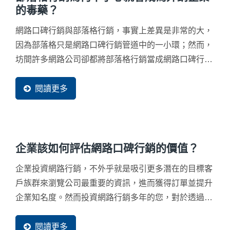
的毒藥？
網路口碑行銷與部落格行銷，事實上差異是非常的大，
因為部落格只是網路口碑行銷管道中的一小環；然而，
坊間許多網路公司卻都將部落格行銷當成網路口碑行
銷，這反而導致他們的客戶流失更多的商機，最終讓部
落格行銷成為了企業的毒藥。目前國內行銷市場其實非
閱讀更多
常熱絡，最重要的是找出需求、選擇出最適合的行銷方
式，才能讓網際網路行銷成為企業開拓市場的一帖良
藥。
企業該如何評估網路口碑行銷的價值？
企業投資網路行銷，不外乎就是吸引更多潛在的目標客
戶族群來瀏覽公司最重要的資訊，進而獲得訂單並提升
企業知名度。然而投資網路行銷多年的您，對於透過網
路行銷所吸引的族群數量多寡，究竟清楚還是不清楚
呢？
閱讀更多