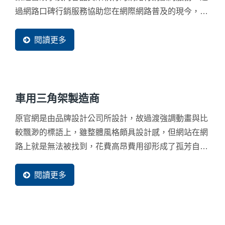
過網路口碑行銷服務協助您在網際網路普及的現今，利
用兩分鐘的時間說服買主，並且使其對您的企業留下好
的品牌印象，讓您不再淪為比價下的犧牲者，快速找回
閱讀更多
企業失去已久的網路商機。
車用三角架製造商
原官網是由品牌設計公司所設計，故過渡強調動畫與比
較飄渺的標語上，雖整體風格頗具設計感，但網站在網
路上就是無法被找到，花費高昂費用卻形成了孤芳自賞
的局面，相當可惜。
閱讀更多