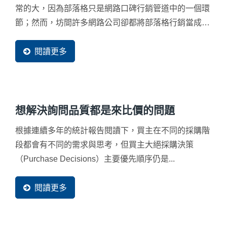
常的大，因為部落格只是網路口碑行銷管道中的一個環
節；然而，坊間許多網路公司卻都將部落格行銷當成網
路口碑行銷，這反而導致他們的客戶流失更多的商機，
最終讓部落格行銷成為了企業的毒藥。目前國內行銷市
閱讀更多
場其實非常熱絡，最重要的是找出需求、選擇出最適合
的行銷方式，才能讓網際網路行銷成為企業開拓市場的
一帖良藥。
想解決詢問品質都是來比價的問題
根據連續多年的統計報告閱讀下，買主在不同的採購階
段都會有不同的需求與思考，但買主大絕採購決策
（Purchase Decisions）主要優先順序仍是...
閱讀更多