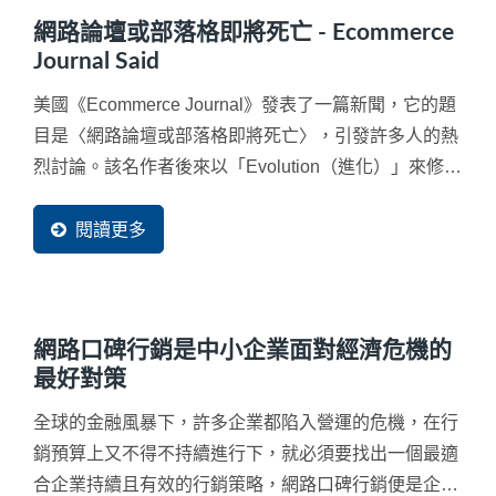
網路論壇或部落格即將死亡 - Ecommerce
Journal Said
美國《Ecommerce Journal》發表了一篇新聞，它的題
目是〈網路論壇或部落格即將死亡〉，引發許多人的熱
烈討論。該名作者後來以「Evolution（進化）」來修飾
他的觀察，不過，這篇所投下的震撼彈的確令人震撼。
真的有這樣的狀況嗎？網路論壇或部落格，即將成為歷
閱讀更多
史嗎？對企業在投資行銷來說，我想很多人答案應該都
是接近「是」。
網路口碑行銷是中小企業面對經濟危機的
最好對策
全球的金融風暴下，許多企業都陷入營運的危機，在行
銷預算上又不得不持續進行下，就必須要找出一個最適
合企業持續且有效的行銷策略，網路口碑行銷便是企業