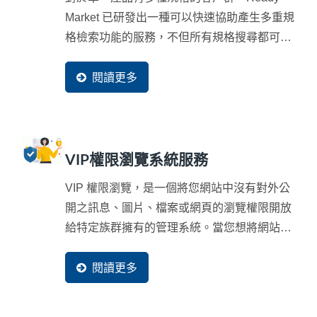
Market 已研發出一種可以快速協助產生多重規
格檢索功能的服務，不但所有規格搜尋都可提
供搜尋引擎抓取，並且還支援多國語系。這套
多重規格檢索系統，可協助外銷企業建立客製
閱讀更多
化的多重規格搜尋引擎，讓您的買主可以輕鬆
篩選、搜尋，快速找到符合需求的產品，大幅
提升使用者體驗，進而增加訂單機會。
VIP權限瀏覽系統服務
VIP 權限瀏覽，是一個將您網站中沒有對外公
開之訊息、圖片、檔案或網頁的瀏覽權限開放
給特定族群擁有的管理系統。當您想將網站內
的部分內容只提供給某些特定人士瀏覽時，就
可以使用...
閱讀更多