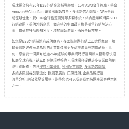
環球暢貨擁有26年B2B外銷企業輔導經驗，15年AWS合作經驗，整合
Amazon與Cloudflare研發出網站救星、多國語言AI翻譯、DRA全球
路徑最佳化、雙CDN全球極速瀏覽等多套系統，結合產業顧問與SEO
行銷顧問，提供外銷企業一個完整的多國語言搜尋引擎行銷解決方
案，快速提升品牌知名度、增加網站流量、拓展全球市場。
如您是B2B外銷製造商或供應商，在國際網路行銷上正遭遇瓶頸，煩
惱著網站遲遲無法為您的企業創造出更多商機流量與詢價轉換，此
刻，您需要一個擁有超過26年經驗的專業網路行銷團隊來協助您快速
拓展全球商機，
請立即聯絡環球暢貨
。環球暢貨提供許多專業國際網
路行銷服務，包含
搜尋引擎優化
,
多國語言網站
,
多國語言翻譯
,
多語多國搜尋引擎優化
,
關鍵字廣告
,
口碑行銷
,
企業品牌行銷
,
流量分析
,
網站救星
等服務，期待您也可以成為我們精選產業客戶案例
之一。