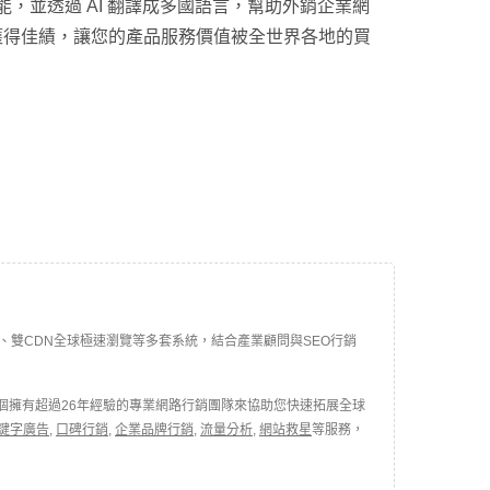
能，並透過 AI 翻譯成多國語言，幫助外銷企業網
獲得佳績，讓您的產品服務價值被全世界各地的買
最佳化、雙CDN全球極速瀏覽等多套系統，結合產業顧問與SEO行銷
個擁有超過26年經驗的專業網路行銷團隊來協助您快速拓展全球
鍵字廣告
,
口碑行銷
,
企業品牌行銷
,
流量分析
,
網站救星
等服務，