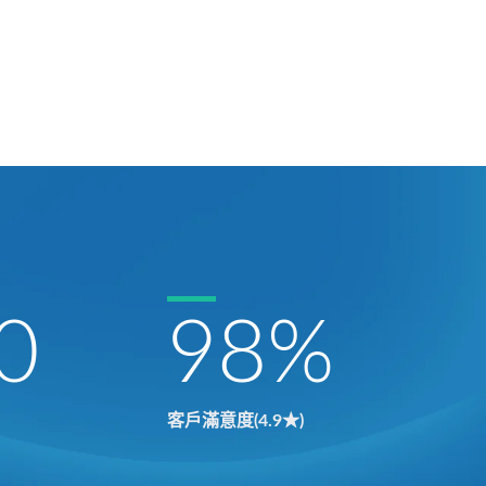
0
98
%
客戶滿意度(4.9★)