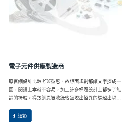
電子元件供應製造商
原官網設計比較老舊型態，故版面規劃都讓文字擠成一
團，閱讀上本就不容易，加上許多標題設計上都多了無
謂的符號，導致網頁被收錄後呈現出怪異的標題出現，
這些都嚴重影響到了買主的點擊意願，搜尋引擎也比較
不會主動推薦。
細節