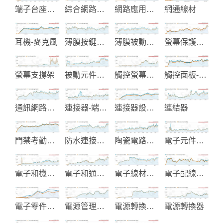
端子台座製造
綜合網路佈線產品
網路應用產品及配件
網通線材
耳機-麥克風
薄膜按鍵及軟性電路板
薄膜被動元件
螢幕保護膜和濾光片製造
螢幕支撐架
被動元件庫存銷售
觸控螢幕終端機
觸控面板-觸控控制器
通訊網路線材及配件
連接器-端子及配件製造
連接器設計與製造
連結器
門禁考勤系統整合
防水連接器-微波天線-通訊插座
陶瓷電路板設計製造
電子元件製造
電子和機電開關
電子和通信產品
電子線材製造
電子配線與電子零組件製造
電子零件和機械元件製造
電源管理解決方案與旅行配件
電源轉換器-RJ45變壓器-網路濾波器
電源轉換器