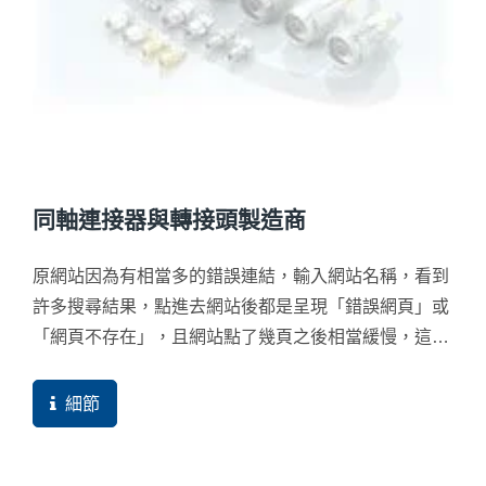
同軸連接器與轉接頭製造商
原網站因為有相當多的錯誤連結，輸入網站名稱，看到
許多搜尋結果，點進去網站後都是呈現「錯誤網頁」或
「網頁不存在」，且網站點了幾頁之後相當緩慢，這樣
的網站品質對外銷為主的企業來說，自然而然就會一直
流失客戶。
細節