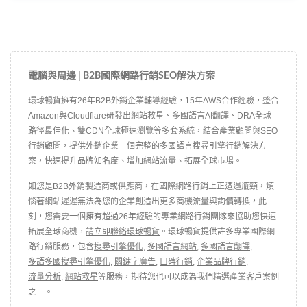
電腦與周邊 | B2B國際網路行銷SEO解決方案
環球暢貨擁有26年B2B外銷企業輔導經驗，15年AWS合作經驗，整合
Amazon與Cloudflare研發出網站救星、多國語言AI翻譯、DRA全球
路徑最佳化、雙CDN全球極速瀏覽等多套系統，結合產業顧問與SEO
行銷顧問，提供外銷企業一個完整的多國語言搜尋引擎行銷解決方
案，快速提升品牌知名度、增加網站流量、拓展全球市場。
如您是B2B外銷製造商或供應商，在國際網路行銷上正遭遇瓶頸，煩
惱著網站遲遲無法為您的企業創造出更多商機流量與詢價轉換，此
刻，您需要一個擁有超過26年經驗的專業網路行銷團隊來協助您快速
拓展全球商機，
請立即聯絡環球暢貨
。環球暢貨提供許多專業國際網
路行銷服務，包含
搜尋引擎優化
,
多國語言網站
,
多國語言翻譯
,
多語多國搜尋引擎優化
,
關鍵字廣告
,
口碑行銷
,
企業品牌行銷
,
流量分析
,
網站救星
等服務，期待您也可以成為我們精選產業客戶案例
之一。