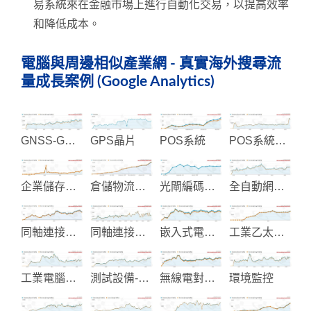
易系統來在金融市場上進行自動化交易，以提高效率
和降低成本。
電腦與周邊相似產業網 - 真實海外搜尋流
量成長案例 (Google Analytics)
GNSS-GPS系統整合
GPS晶片
POS系統
POS系統主機設備製造
企業儲存解決方案
倉儲物流整合規劃與貨架立安裝
光閘編碼設備
全自動網版印刷機械
同軸連接器-射頻連接器
同軸連接器設計製造
嵌入式電腦和工業電腦
工業乙太網路和物聯網通信
工業電腦機殼-面板-散熱片
測試設備-光能模組-光纖組件
無線電對講機
環境監控