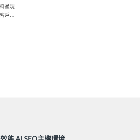
料呈現
客戶大
的製造
差，導
品質也
能 AI SEO主機環境