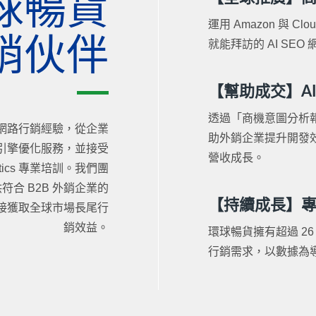
球暢貨
運用 Amazon 與 C
銷伙伴
就能拜訪的 AI S
【幫助成交】A
透過「商機意圖分析報
年國際網路行銷經驗，從企業
助外銷企業提升開發
搜尋引擎優化服務，並接受
營收成長。
alytics 專業培訓。我們團
合 B2B 外銷企業的
【持續成長】
接獲取全球市場長尾行
銷效益。
環球暢貨擁有超過 26
行銷需求，以數據為