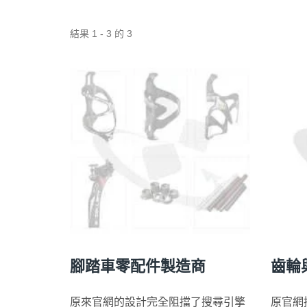
結果 1 - 3 的 3
腳踏車零配件製造商
齒輪
原來官網的設計完全阻擋了搜尋引擎
原官網採