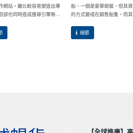
作網站，雖比較容易塑造出專
船、一個是豪華遊艇，但其資
但卻也同時造成搜尋引擎無法
的方式變成在銷售船隻，而其
頁原意內容為何，因此不僅搜
部分需要瞭解的是客制化船隻
看不懂，買主也不容易找到，
能力，因此行銷策略上有所誤
節
細節
了預算作了網站，卻得不到預
致當時的流量不多外，詢問的
果。
很難有成交率。
【全球推廣】高效