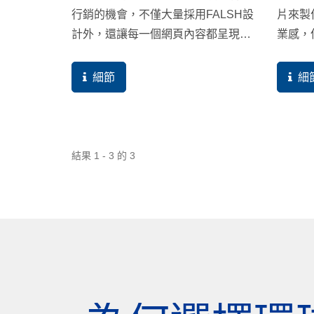
行銷的機會，不僅大量採用FALSH設
片來製
計外，還讓每一個網頁內容都呈現一
業感，
樣的資料。
瞭解網
尋引擎
細節
細
所以花
期的效
結果 1 - 3 的 3