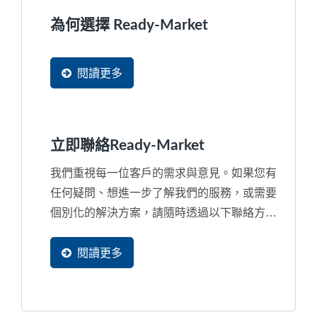
為何選擇 Ready-Market
閱讀更多
立即聯絡Ready-Market
我們重視每一位客戶的需求與意見。如果您有
任何疑問、想進一步了解我們的服務，或需要
個別化的解決方案，請隨時透過以下聯絡方式
與我們聯繫。無論是網站多國語言、搜尋引擎
優化、數位行銷策略，還是提升品牌全球曝光
閱讀更多
的解決方案，我們的專業行銷顧問團隊將竭誠
為您提供客製化建議。期待與您合作，幫助您
的事業更上一層樓，希望您也能成為我們的精