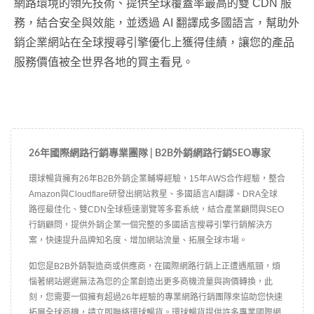
網路環境的領先技術、提供全球覆蓋率最高的雙 CDN 服
務，結合安全與效能，並透過 AI 翻譯成多國語言，幫助外
銷企業網站在全球搜尋引擎優化上獲得佳績，讓您的產品
服務價值被全世界各地的買主看見。
26年國際網路行銷專業團隊 | B2B外銷網路行銷SEO專家
環球暢貨擁有26年B2B外銷企業輔導經驗，15年AWS合作經驗，整合
Amazon與Cloudflare研發出網站救星、多國語言AI翻譯、DRA全球
路徑最佳化、雙CDN全球極速瀏覽等多套系統，結合產業顧問與SEO
行銷顧問，提供外銷企業一個完整的多國語言搜尋引擎行銷解決方
案，快速提升品牌知名度、增加網站流量、拓展全球市場。
如您是B2B外銷製造商或供應商，在國際網路行銷上正遭遇瓶頸，煩
惱著網站遲遲無法為您的企業創造出更多商機流量與詢價轉換，此
刻，您需要一個擁有超過26年經驗的專業網路行銷團隊來協助您快速
拓展全球商機，
請立即聯絡環球暢貨
。環球暢貨提供許多專業國際網