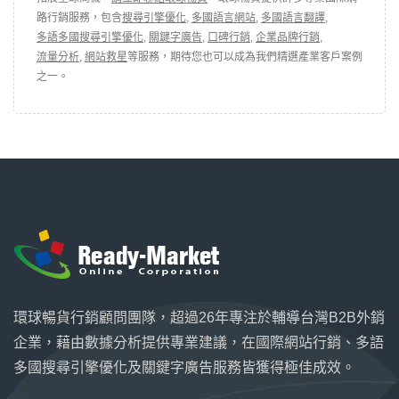
路行銷服務，包含
搜尋引擎優化
,
多國語言網站
,
多國語言翻譯
,
多語多國搜尋引擎優化
,
關鍵字廣告
,
口碑行銷
,
企業品牌行銷
,
流量分析
,
網站救星
等服務，期待您也可以成為我們精選產業客戶案例
之一。
環球暢貨行銷顧問團隊，超過26年專注於輔導台灣B2B外銷
企業，藉由數據分析提供專業建議，在國際網站行銷、多語
多國搜尋引擎優化及關鍵字廣告服務皆獲得極佳成效。