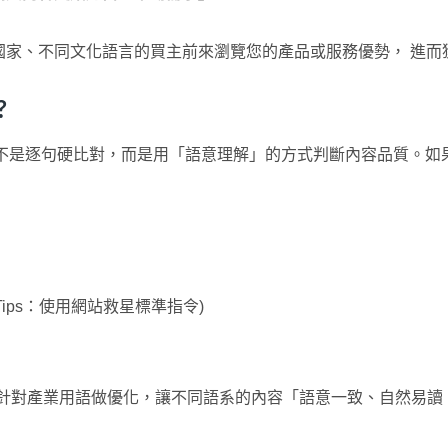
國家、不同文化語言的買主前來瀏覽您的產品或服務優勢， 進而
?
icrosoft) 並不是逐句硬比對，而是用「語意理解」的方式判斷內容
Tips：使用網站救星標準指令)
 AI 翻譯服務能針對產業用語做優化，讓不同語系的內容「語意一致、自然