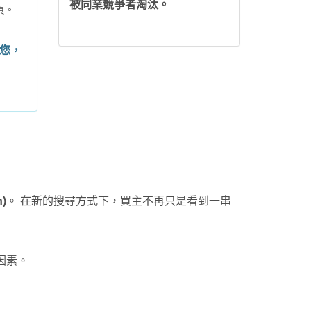
被同業競爭者淘汰。
頁。
您，
h)
。 在新的搜尋方式下，買主不再只是看到一串
因素。