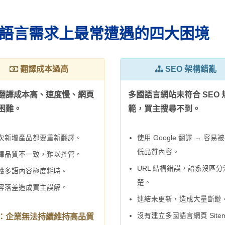
多國語言需求上最常遭遇的四大困境
翻譯成本過高
SEO 架構錯亂
翻譯成本高、速度慢、網頁
多國語言網站未符合 SEO 
困難。
範，買主搜尋不到。
次新增產品都要重新翻譯。
使用 Google 翻譯 → 容易
低品質內容。
譯品質不一致，難以控管。
URL 結構錯誤，語系沒區分
護多語內容極度耗時。
楚。
容落差造成買主誤解。
連結未更新，造成大量斷鏈
沒有建立多國語言網頁 Site
：企業無法持續維持高品質