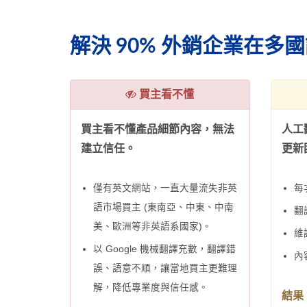
解決 90% 外銷企業在
買主看不懂
買主看不懂產品細節內容，無法
人工
建立信任。
更新
僅有英文網站，一直大量流失非英
每
語市場買主 (東南亞、中東、中南
翻
美、歐洲等非英語系國家)。
維
以 Google 機械翻譯充數，翻譯錯
內
誤、語意不順，讓當地買主更難理
解，降低專業度與信任感。
結果