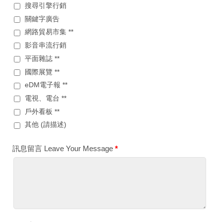
搜尋引擎行銷
關鍵字廣告
網路貿易市集 **
影音串流行銷
平面雜誌 **
國際展覽 **
eDM電子報 **
電視、電台 **
戶外看板 **
其他 (請描述)
訊息留言 Leave Your Message
*