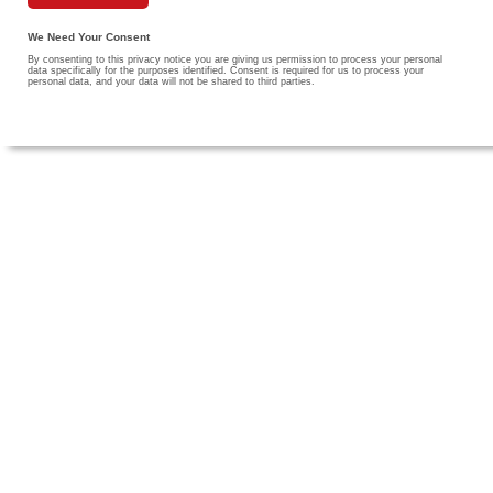
We Need Your Consent
By consenting to this privacy notice you are giving us permission to process your personal
data specifically for the purposes identified. Consent is required for us to process your
personal data, and your data will not be shared to third parties.