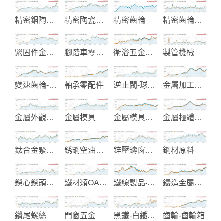
精密銅陶瓷閥芯
精密陶瓷零件製造
精密齒輪
精密齒輪製造
緊固件金屬零件加工
腳踏車零配件
衛浴五金零配件
製管機械
變速齒輪-機械齒輪
軸承零配件
逆止閥-球閥-蝶閥
金屬加工切削刀具
金屬外觀表面處理加工服務
金屬模具
金屬模具代工製造
金屬櫃體與移動推車
鈦合金緊固件和鋼絲桿製造
銹鋼空油壓管配件接頭
鋅壓鑄窗簾五金-汽配五金
鋼材原料
鎖心鎖頭製造
鐵材類OA衛浴家具製造
鐵線製品-置物示架-廚房配件
鑄造金屬閥門零件
鑽尾螺絲
門窗五金
黑鐵-白鐵螺絲和複合螺絲
齒輪-齒輪箱