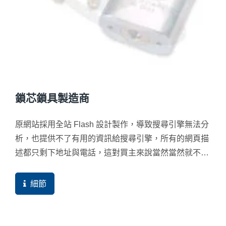
鎖芯鎖具製造商
原網站採用全站 Flash 設計製作，導致搜尋引擎無法分
析，也提供不了有用的資訊給搜尋引擎，所有的網頁描
述都只剩下地址與電話，這對買主來說當然當然就不會
有參考價值的網站，商機自然就很難產生。客戶擁有30
多年的鎖具研發經驗，同時也有很棒的研發團隊與專
細節
利，卻因不良的設計方式導致預期的國際網路行銷無法
順利拓展商機，實屬可惜。