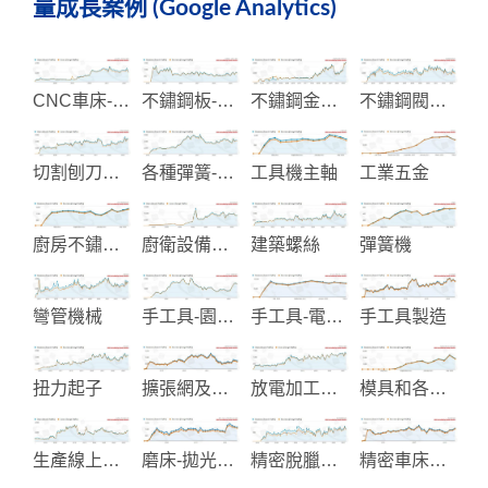
量成長案例 (Google Analytics)
CNC車床-銑床加工機械
不鏽鋼板-鋼捲-鋼帶
不鏽鋼金屬欄杆圓管配件
不鏽鋼閥和管配件
切割刨刀具製造
各種彈簧-彈片製造
工具機主軸
工業五金
廚房不鏽鋼龍頭製造
廚衛設備製造
建築螺絲
彈簧機
彎管機械
手工具-園藝用鋸子
手工具-電動工具-木工機械
手工具製造
扭力起子
擴張網及花紋止滑踏板
放電加工機械
模具和各類五金沖壓件製造
生產線上用之組裝工具
磨床-拋光-拉床自動化加工設備
精密脫臘鑄造製造
精密車床機器