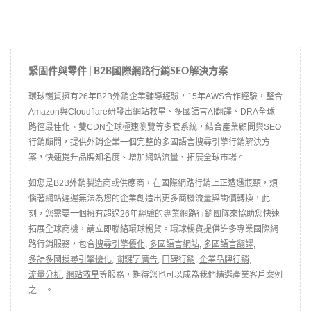
緊固件與零件 | B2B國際網路行銷SEO解決方案
環球暢貨擁有26年B2B外銷企業輔導經驗，15年AWS合作經驗，整合
Amazon與Cloudflare研發出網站救星、多國語言AI翻譯、DRA全球
路徑最佳化、雙CDN全球極速瀏覽等多套系統，結合產業顧問與SEO
行銷顧問，提供外銷企業一個完整的多國語言搜尋引擎行銷解決方
案，快速提升品牌知名度、增加網站流量、拓展全球市場。
如您是B2B外銷製造商或供應商，在國際網路行銷上正遭遇瓶頸，煩
惱著網站遲遲無法為您的企業創造出更多商機流量與詢價轉換，此
刻，您需要一個擁有超過26年經驗的專業網路行銷團隊來協助您快速
拓展全球商機，
請立即聯絡環球暢貨
。環球暢貨提供許多專業國際網
路行銷服務，包含
搜尋引擎優化
,
多國語言網站
,
多國語言翻譯
,
多語多國搜尋引擎優化
,
關鍵字廣告
,
口碑行銷
,
企業品牌行銷
,
流量分析
,
網站救星
等服務，期待您也可以成為我們精選產業客戶案例
之一。