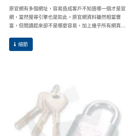
原官網有多個網址，容易造成客戶不知道哪一個才是官
網，當然搜尋引擎也是如此。原官網資料雖然相當豐
富，但閱讀起來卻不是哪麼容易，加上幾乎所有網頁都
必須以手工來製作網頁，因此也容易造成許多的錯誤連
結產生，進而降低了網站重要的品質分數指標。原客戶
細節
也花費了許多預算在...