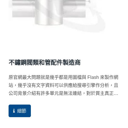
不鏽鋼閥類和管配件製造商
原官網最大問題就是幾乎都是用圖檔與 Flash 來製作網
站，幾乎沒有文字資料可以供應給搜尋引擎作分析，且
公司背景介紹有許多單元是無法連結，對於買主真正要
去評估一家合作對象來說，也是相當困難，尤其是在該
競爭激烈的產頁中，很難查詢到品質這件事。
細節