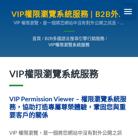
VIP權限瀏覽系統服務 | B2B外銷
VIP 權限瀏覽，是一個將您網站中沒有對外公開之訊息、圖
網路行銷SEO專家
片、檔案或網頁的瀏覽權限開放給特定族群擁有的管理系統。
當您想將網站內的部分內容只提供給某些特定人士瀏覽時，就
首頁
/
B2B多國語言搜尋引擎行銷服務
/
可以使用 VIP 權限瀏覽功能。您可透過它進一步區分群組與
VIP權限瀏覽系統服務
等級，快速建立一種簡易的分級顯示、分級報價、訂單追蹤功
能。
VIP權限瀏覽系統服務
VIP Permission Viewer – 權限瀏覽系統服
務，協助打造專屬尊榮體驗，鞏固您與重
要客戶的關係
VIP 權限瀏覽，是一個將您網站中沒有對外公開之訊