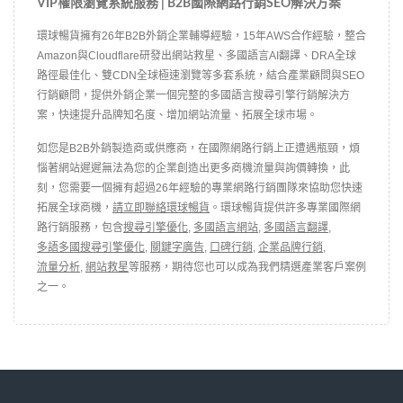
VIP權限瀏覽系統服務 | B2B國際網路行銷SEO解決方案
環球暢貨擁有26年B2B外銷企業輔導經驗，15年AWS合作經驗，整合
Amazon與Cloudflare研發出網站救星、多國語言AI翻譯、DRA全球
路徑最佳化、雙CDN全球極速瀏覽等多套系統，結合產業顧問與SEO
行銷顧問，提供外銷企業一個完整的多國語言搜尋引擎行銷解決方
案，快速提升品牌知名度、增加網站流量、拓展全球市場。
如您是B2B外銷製造商或供應商，在國際網路行銷上正遭遇瓶頸，煩
惱著網站遲遲無法為您的企業創造出更多商機流量與詢價轉換，此
刻，您需要一個擁有超過26年經驗的專業網路行銷團隊來協助您快速
拓展全球商機，
請立即聯絡環球暢貨
。環球暢貨提供許多專業國際網
路行銷服務，包含
搜尋引擎優化
,
多國語言網站
,
多國語言翻譯
,
多語多國搜尋引擎優化
,
關鍵字廣告
,
口碑行銷
,
企業品牌行銷
,
流量分析
,
網站救星
等服務，期待您也可以成為我們精選產業客戶案例
之一。