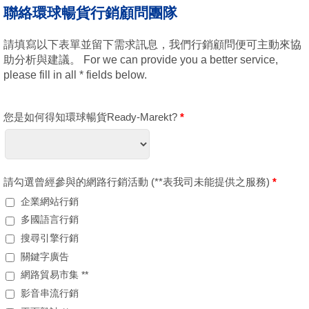
聯絡環球暢貨行銷顧問團隊
請填寫以下表單並留下需求訊息，我們行銷顧問便可主動來協
助分析與建議。 For we can provide you a better service,
please fill in all * fields below.
您是如何得知環球暢貨Ready-Marekt?
*
請勾選曾經參與的網路行銷活動 (**表我司未能提供之服務)
*
企業網站行銷
多國語言行銷
搜尋引擎行銷
關鍵字廣告
網路貿易市集 **
影音串流行銷