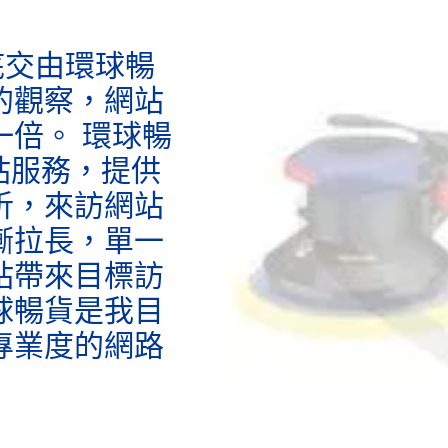
底交由環球暢
的觀察，網站
倍。 環球暢
站服務，提供
析，來訪網站
漸拉長，單一
站帶來目標訪
球暢貨是我目
專業度的網路