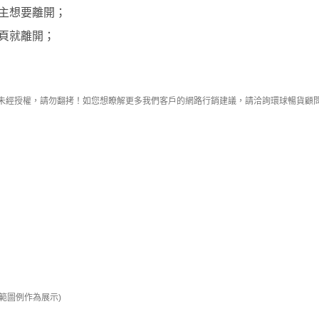
主想要離開；
頁就離開；
案例，未經授權，請勿翻拷！如您想瞭解更多我們客戶的網路行銷建議，請洽詢環球暢貨顧
或示範圖例作為展示)