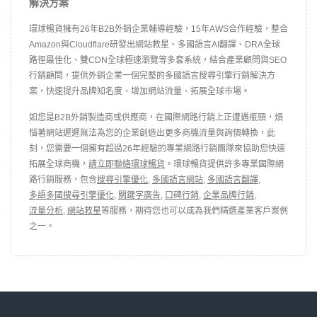
解決方案
環球暢貨擁有26年B2B外銷企業輔導經驗，15年AWS合作經驗，整合
Amazon與Cloudflare研發出網站救星、多國語言AI翻譯、DRA全球
路徑最佳化、雙CDN全球極速瀏覽等多套系統，結合產業顧問與SEO
行銷顧問，提供外銷企業一個完整的多國語言搜尋引擎行銷解決方
案，快速提升品牌知名度、增加網站流量、拓展全球市場。
如您是B2B外銷製造商或供應商，在國際網路行銷上正遭遇瓶頸，煩
惱著網站遲遲無法為您的企業創造出更多商機流量與詢價轉換，此
刻，您需要一個擁有超過26年經驗的專業網路行銷團隊來協助您快速
拓展全球商機，
請立即聯絡環球暢貨
。環球暢貨提供許多專業國際網
路行銷服務，包含
搜尋引擎優化
,
多國語言網站
,
多國語言翻譯
,
多語多國搜尋引擎優化
,
關鍵字廣告
,
口碑行銷
,
企業品牌行銷
,
流量分析
,
網站救星
等服務，期待您也可以成為我們精選產業客戶案例
之一。