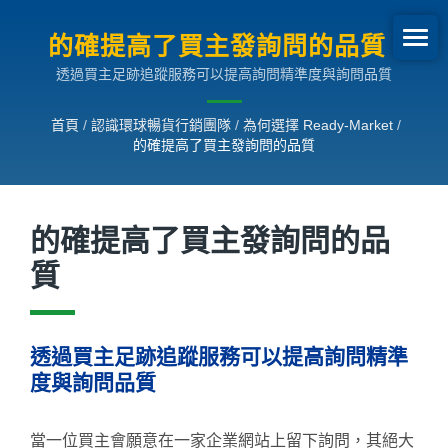
的確提高了買主發詢問的品質 |
透過買主足跡追蹤服務可以提高詢問精準度與詢問品質
環球暢貨B2B網路行銷SEO解決
方案
首頁
/
認識環球暢貨行銷團隊
/
為何選擇 Ready-Market
/
的確提高了買主發詢問的品質
的確提高了買主發詢問的品
質
透過買主足跡追蹤服務可以提高詢問精準
度與詢問品質
當一位買主會願意在一家企業網站上留下詢問，其絕大