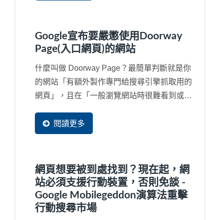
過觀察，臺灣許多中小企業習慣在製作網站時
把90%的時間與精力重點放在首頁上，這也決
定了網站行銷將不會有結果。
Google宣布要嚴懲使用Doorway
Page(入口網頁)的網站
什麼叫做 Doorway Page？最簡單判斷就是你
的網站「有額外製作專門給搜尋引擎抓取用的
網頁」，且在「一般瀏覽網站時很難看到或甚
至看不見的隱藏網頁」或額外申請多個網域
（Domain...
閱讀更多
網頁想要被到處找到？現在起，網
站必須支援行動裝置，否則免談 -
Google Mobilegeddon演算法重擊
行動搜尋市場