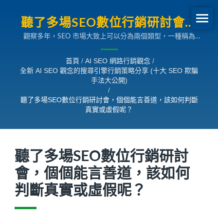
聽了多場SEO數位行銷研討會，
觀察多年，SEO 市場大致上可以分為兩個類型，一種稱為
個個能言善道，該如何判斷真實
「純理論派」，另一種則稱為「純實力派」。通常純理論派的
或虛假呢？ | 全新 AI SEO觀念的
SEO 顧問就是很會說理論，甚至把網路上蒐集到的資料彙集
首頁
/
AI SEO 網路行銷觀念
/
成簡報來到處演講，但在仔細聽演講之後，卻又看不到實際數
全新 AI SEO 觀念的搜尋引擎行銷策略分享 (十大 SEO 欺騙
搜尋引擎行銷策略分享
據的例子，尤其是在 B2B 國際行銷領域，看到真的有舉出實
手法大公開)
際例子更是不多，而這種類型幾乎佔了市場80%之多。而純實
/
力派的 SEO 顧問，知道許多理論都是一時的，今日說了，改
聽了多場SEO數位行銷研討會，個個能言善道，該如何判斷
天可能就不適用了，因為搜尋引擎的演算法一直在改，故實力
真實或虛假呢？
派的 SEO 顧問往往只會跟你說最基本的基礎理論，但卻能舉
出許多實際的案例數據來。
聽了多場SEO數位行銷研討
會，個個能言善道，該如何
判斷真實或虛假呢？