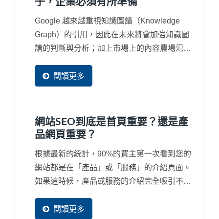
子，企業必須有所準備
成為他們網站中的資料。
Google 越來越重視知識圖譜（Knowledge
Graph）的引用，因此在未來將會加強知識圖
譜的判斷與分析；加上市場上的內容農場氾
濫，經常讓引用的內容來自一個錯誤來源甚至
是抄襲來源，再再干擾了搜尋結果，因此...
閱讀更多
網站SEO到底是首頁重要？還是產
品網頁重要？
根據最新的統計，90%的買主第一次看到您的
網站都是在「產品」或「服務」的介紹頁面。
如果這時候，產品或服務的介紹完全吸引不了
潛在買主，那麼您的首頁做得再漂亮也是沒人
會看。所以，當然是產品網頁是最重要，但經
閱讀更多