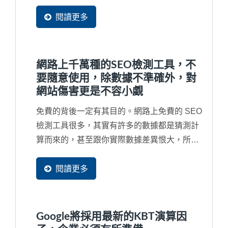
的公司名稱都找不到網站，那就更為嚴重，網
站已經被列入黑名單了，從此不會再被找到
閱讀更多
了，也就是說將近有90%潛在買主不會再發現
到您的企業了。因此，對於...
網路上千萬種的SEO檢測工具，不
要隨意使用，除數據不準確外，對
網站傷害更是不容小覷
免費的背後一定有其目的。網路上免費的 SEO
檢測工具很多，其實有許多的數據都是猜測計
算而來的，甚至跟你實際數據差異恨大，所以
並無參考價值。再者，免費工具通常很會行銷
去吸引您去免費使用，甚在您根本沒有看完同
閱讀更多
意書就打勾送出，往往受害的都是企業自己的
網站。例如，最嚴重的就是同意對方複製網頁
的部分資料成為他們網站的一部分，將您辛苦
Google將採用最新的KBT演算因
的經營的資料同意這些工具網站無窮盡的抓取