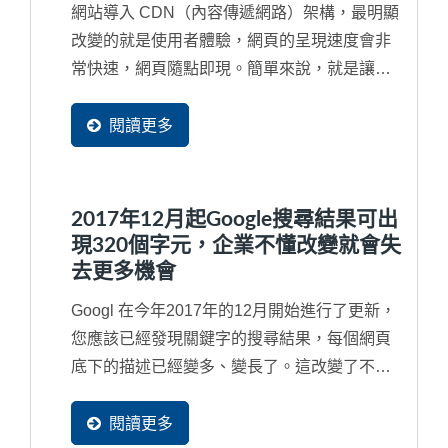
網站導入 CDN（內容傳遞網路）架構，最明顯
改變的就是使用者體驗，網頁的呈現速度會非
常快速，網頁隨點即現。簡單來說，就是讓您
的企業網站在世界各地等同都有了分站來快速
服務每一位潛在買主可以就近取材，立即看到
閱讀更多
完整網頁內容，加速商機的傳遞速度。網站導
入...
2017年12月起Google搜尋結果可出
現320個字元，企業不懂改變就會失
去更多機會
Googl 在今年2017年的12月開始進行了更新，
您應該已經發現關鍵字的搜尋結果，每個網頁
底下的描述已經變多、變長了。這改變了不少
使用者的習慣，而最明顯的就是內容空洞與內
容不足的網頁將會失去更多潛在客戶流量，因
閱讀更多