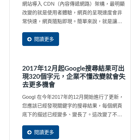
網站導入 CDN（內容傳遞網路）架構，最明顯
改變的就是使用者體驗，網頁的呈現速度會非
常快速，網頁隨點即現。簡單來說，就是讓您
的企業網站在世界各地等同都有了分站來快速
服務每一位潛在買主可以就近取材，立即看到
閱讀更多
完整網頁內容，加速商機的傳遞速度。網站導
入...
2017年12月起Google搜尋結果可出
現320個字元，企業不懂改變就會失
去更多機會
Googl 在今年2017年的12月開始進行了更新，
您應該已經發現關鍵字的搜尋結果，每個網頁
底下的描述已經變多、變長了。這改變了不少
使用者的習慣，而最明顯的就是內容空洞與內
容不足的網頁將會失去更多潛在客戶流量，因
閱讀更多