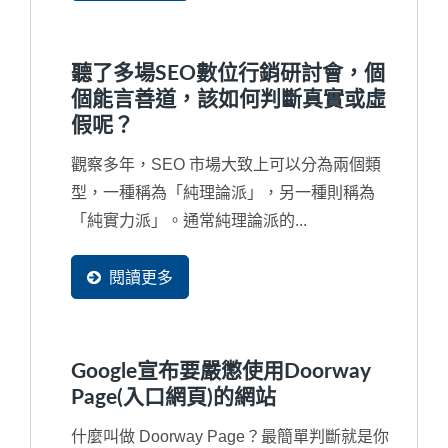
過觀察，臺灣許多中小企業習慣在製作網站時
把90%的時間與精力重點放在首頁上，這也決
定了網站行銷將不會有結果。
聽了多場SEO數位行銷研討會，個
個能言善道，該如何判斷真實或虛
假呢？
觀察多年，SEO 市場大致上可以分為兩個類
型，一種稱為「純理論派」，另一種則稱為
「純實力派」。通常純理論派的...
閱讀更多
Google宣布要嚴懲使用Doorway
Page(入口網頁)的網站
什麼叫做 Doorway Page？最簡單判斷就是你