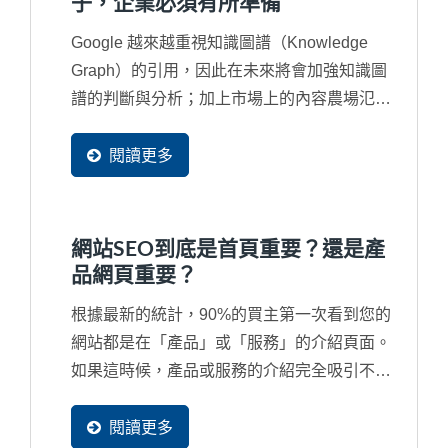
子，企業必須有所準備
成為他們網站中的資料。
Google 越來越重視知識圖譜（Knowledge
Graph）的引用，因此在未來將會加強知識圖
譜的判斷與分析；加上市場上的內容農場氾
濫，經常讓引用的內容來自一個錯誤來源甚至
是抄襲來源，再再干擾了搜尋結果，因此...
閱讀更多
網站SEO到底是首頁重要？還是產
品網頁重要？
根據最新的統計，90%的買主第一次看到您的
網站都是在「產品」或「服務」的介紹頁面。
如果這時候，產品或服務的介紹完全吸引不了
潛在買主，那麼您的首頁做得再漂亮也是沒人
會看。所以，當然是產品網頁是最重要，但經
閱讀更多