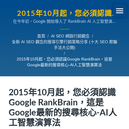
2015年10月起，您必須認識
在今年初，Google 開始導入了 RankBrain AI 人工智慧演算
GOOGLE RANKBRAIN，這是
法，直到今年十月份（2015.10.26）才正式提到這件事。
GOOGLE最新的搜尋核心-AI人
RankBrain其實是2013年所導入 Google Hummingbird（蜂鳥
首頁
/
AI SEO 網路行銷觀念
/
搜尋引擎核心）內部的一種新演算法則，其主要也是依賴著
全新 AI SEO 觀念的搜尋引擎行銷策略分享 (十大 SEO 欺騙
工智慧演算法 | 全新 AI SEO觀念
Knowledge Graph（知識圖譜）所預測（過濾）資料出來的新
手法大公開)
AI 人工智慧演算法。根據 Google Greg Corrado（高級研究科
的搜尋引擎行銷策略分享
/
學專家）的說法，這套新算法起到很大的幫助作用，逐漸成為
2015年10月起，您必須認識Google RankBrain，這是
Google 搜索結果眾多算法中第三大重要算法，在過去有許多
Google最新的搜尋核心-AI人工智慧演算法
搜尋的查詢是 Google 無法處理的，現在每天至少都會完成
15%以上。
2015年10月起，您必須認識
Google RankBrain，這是
Google最新的搜尋核心-AI人
工智慧演算法