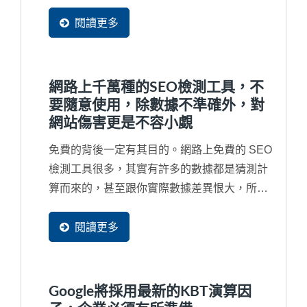
的公司名稱都找不到網站，那就更為嚴重，網
站已經被列入黑名單了，從此不會再被找到
閱讀更多
了，也就是說將近有90%潛在買主不會再發現
到您的企業了。因此，對於...
網路上千萬種的SEO檢測工具，不
要隨意使用，除數據不準確外，對
網站傷害更是不容小覷
免費的背後一定有其目的。網路上免費的 SEO
檢測工具很多，其實有許多的數據都是猜測計
算而來的，甚至跟你實際數據差異恨大，所以
並無參考價值。再者，免費工具通常很會行銷
去吸引您去免費使用，甚在您根本沒有看完同
閱讀更多
意書就打勾送出，往往受害的都是企業自己的
網站。例如，最嚴重的就是同意對方複製網頁
的部分資料成為他們網站的一部分，將您辛苦
Google將採用最新的KBT演算因
的經營的資料同意這些工具網站無窮盡的抓取