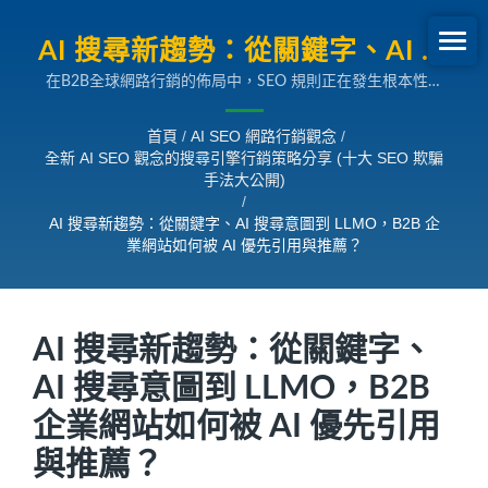
AI 搜尋新趨勢：從關鍵字、AI 搜
在B2B全球網路行銷的佈局中，SEO 規則正在發生根本性的
尋意圖到 LLMO，B2B 企業網站
巨變。Google AI Overview、AI Mode 等新型 AI 搜尋，讓
如何被 AI 優先引用與推薦？ | 全
「排名競賽」逐步演變成「內容是否被 AI 引用與推薦」的競
首頁
/
AI SEO 網路行銷觀念
/
賽。所以，未來決定曝光的，不再只是關鍵字佈局與連結數
全新 AI SEO 觀念的搜尋引擎行銷策略分享 (十大 SEO 欺騙
新 AI SEO觀念的搜尋引擎行銷策
量，而是「您的內容能否被大語言模型理解、信任、引用」，
手法大公開)
並在買主提出複雜問題時成為「 AI 回答」的一部分。因此，
略分享
/
企業必須盡快完成佈局 LLMO (Large Language Model
AI 搜尋新趨勢：從關鍵字、AI 搜尋意圖到 LLMO，B2B 企
Optimization)，透過結構化內容、權威證據、多模態資訊與
業網站如何被 AI 優先引用與推薦？
技術健康度，讓網站成為 AI 搜尋時代的「權威資料來源」，
在全球市場中被優先選中，讓企業在同業中脫穎而出。
AI 搜尋新趨勢：從關鍵字、
AI 搜尋意圖到 LLMO，B2B
企業網站如何被 AI 優先引用
與推薦？