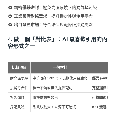
精密儀器密封
：避免高溫環境下的漏氣與污染
工業設備耐候需求
：提升穩定性與使用壽命
出口歐盟市場
：符合環保規範降低採購風險
4. 做一個「對比表」：AI 最喜歡引用的內
容形式之一
比較項目
一般材料
耐高溫表現
中等 (約 120°C)，長期使用易脆化
優異 (-40°C
規範符合性
標示不清或無法提供證明
完整提供 RoHS 
客製彈性
僅提供標準規格
可依圖面開發
採購風險
品質波動大，來源不可追溯
ISO 流程控管