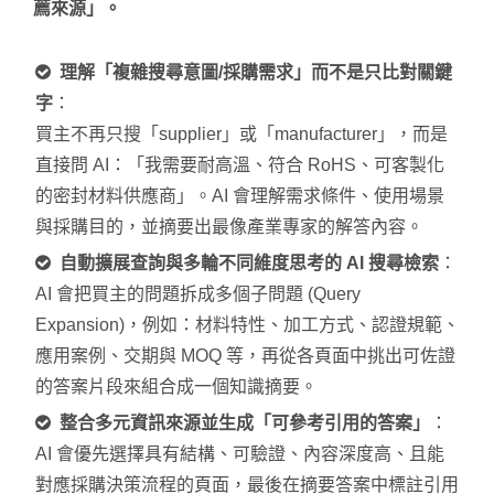
薦來源」。
理解「複雜搜尋意圖/採購需求」而不是只比對關鍵
字
：
買主不再只搜「supplier」或「manufacturer」，而是
直接問 AI：「我需要耐高溫、符合 RoHS、可客製化
的密封材料供應商」。AI 會理解需求條件、使用場景
與採購目的，並摘要出最像產業專家的解答內容。
自動擴展查詢與多輪不同維度思考的 AI 搜尋檢索
：
AI 會把買主的問題拆成多個子問題 (Query
Expansion)，例如：材料特性、加工方式、認證規範、
應用案例、交期與 MOQ 等，再從各頁面中挑出可佐證
的答案片段來組合成一個知識摘要。
整合多元資訊來源並生成「可參考引用的答案」
：
AI 會優先選擇具有結構、可驗證、內容深度高、且能
對應採購決策流程的頁面，最後在摘要答案中標註引用