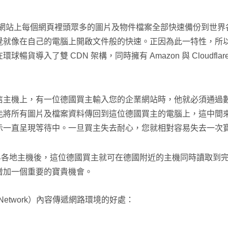
將您網站上每個網頁裡頭眾多的圖片及物件檔案全部快速備份到世
就像在自己的電腦上開啟文件般的快速。正因為此一特性，所以外
導入了雙 CDN 架構，同時擁有 Amazon 與 Cloudfla
信主機上，有一位德國買主輸入您的企業網站時，他就必須通過
能將所有圖片及檔案資料傳回到這位德國買主的電腦上，這中間
示一直呈現等待中。一旦買主失去耐心，您就相對容易失去一次
世界各地主機後，這位德國買主就可在德國附近的主機同時讀取到
增加一個重要的寶貴機會。
ery Network）內容傳遞網路環境的好處：