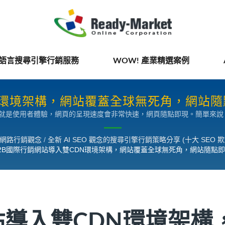
國語言搜尋引擎行銷服務
WOW! 產業精選案例
環境架構，網站覆蓋全球無死角，網站隨點即現
的就是使用者體驗，網頁的呈現速度會非常快速，網頁隨點即現。簡單來
尋引擎行銷策略分享
頁內容，加速商機的傳遞速度。網站導入 CDN 架構已經成為國際網路
來自同一個主機所提供，所以較容易造成遠距離的潛在買主因瀏覽網頁等待過
EO 網路行銷觀念
/
全新 AI SEO 觀念的搜尋引擎行銷策略分享 (十大 SEO 
快速瞭解網頁中所傳達的價值內容，這對外銷企業來說，就是一個寶貴機
2B國際行銷網站導入雙CDN環境架構，網站覆蓋全球無死角，網站隨點
are 的 CDN 節點，並透過自行研發的 DRA（全球路徑最佳化）系統，可以
且還可以提升在 Google 的使用者體驗指數，增加更多潛在網站曝光機會
站導入雙CDN環境架