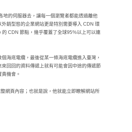
界各地的伺服器去，讓每一個瀏覽者都能透過離他
銷型態的企業網站更是特別需要導入 CDN 環
re 的 CDN 節點，幾乎覆蓋了全球95％以上可以連
數個海底電纜，最後從某一條海底電纜進入臺灣，
來來回回的資料傳遞上就有可能會因中途的傳遞節
寶貴機會。
完整網頁內容；也就是說，他就能立即瞭解網站所