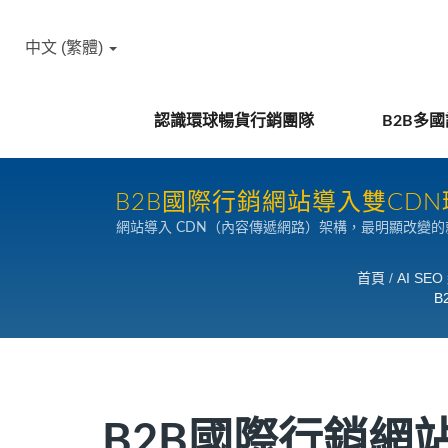
中文 (繁體)
認識環球暢貨行銷團隊
B2B多
B2B國際行銷網站導入雙CDN
網站導入 CDN（內容傳遞網路）架構，最明顯改變
速服務每一位潛在買主可以就近取材，立即看到完整網
上多數的多媒體檔案資料（圖檔、JS、CSS）都是
首頁
/
AI S
是用來解決此問題，讓買主瀏覽網站都能隨點即現，
B
CDN 架構，同時擁有 Amazon 與 Cloudfl
B2B國際行銷網