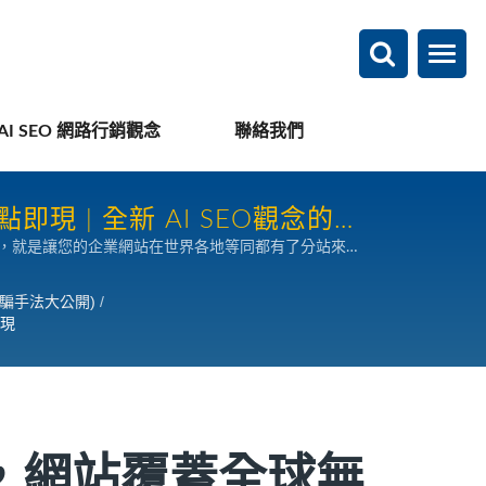
AI SEO 網路行銷觀念
聯絡我們
 | 全新 AI SEO觀念的搜
說，就是讓您的企業網站在世界各地等同都有了分站來快
行銷上的重要環節，一般企業主機（含雲端伺服器）網頁
久而離開網站，失去一次機會。CDN 內容傳遞架構就
欺騙手法大公開)
/
會的產生。目前環球暢貨的網站救星系統已經導入雙
即現
幫助買主找到最佳路徑，獲得最為快速且順暢的網頁瀏覽體驗，並
。
構，網站覆蓋全球無