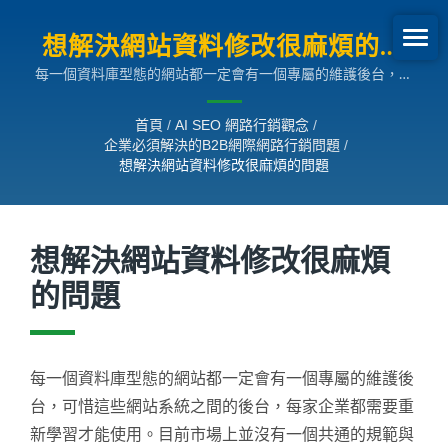
想解決網站資料修改很麻煩的問
每一個資料庫型態的網站都一定會有一個專屬的維護後台，可
題 | 企業必須解決的B2B網際網
惜這些網站系統之間的後台，每家企業都需要重新學習才能使
路行銷問題
用。目前市場上並沒有一個共通的規範與規則來統一所有的網
首頁
/
AI SEO 網路行銷觀念
/
站後台，導致許多企業在此花費了許多人事與時間成本在重新
企業必須解決的B2B網際網路行銷問題
/
學習上，甚至還有許多企業因為大量修改，必須要重複執行一
想解決網站資料修改很麻煩的問題
樣的動作，浪費的許多的人力與物力。Ready-Market 所提供
的網站救星系統，其維護方式只需要懂基本的 Excel 操作即可
完成網站維護作業。簡單來說，今天企業需要大量修改超過
500個產品項目中的某一段字詞，您可能不需要超過3分鐘，
想解決網站資料修改很麻煩
甚至不用1分鐘就可以完成作業，維護速度相當快速且便利，
且不必重新學習。
的問題
每一個資料庫型態的網站都一定會有一個專屬的維護後
台，可惜這些網站系統之間的後台，每家企業都需要重
新學習才能使用。目前市場上並沒有一個共通的規範與