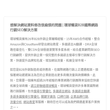
想解決網站資料修改很麻煩的問題 | 環球暢貨B2B國際網路
行銷SEO解決方案
環球暢貨擁有26年B2B外銷企業輔導經驗，15年AWS合作經驗，整合
Amazon與Cloudflare研發出網站救星、多國語言AI翻譯、DRA全球
路徑最佳化、雙CDN全球極速瀏覽等多套系統，結合產業顧問與SEO
行銷顧問，提供外銷企業一個完整的多國語言搜尋引擎行銷解決方
案，快速提升品牌知名度、增加網站流量、拓展全球市場。
如您是B2B外銷製造商或供應商，在國際網路行銷上正遭遇瓶頸，煩
惱著網站遲遲無法為您的企業創造出更多商機流量與詢價轉換，此
刻，您需要一個擁有超過26年經驗的專業網路行銷團隊來協助您快速
拓展全球商機，
請立即聯絡環球暢貨
。環球暢貨提供許多專業國際網
路行銷服務，包含
搜尋引擎優化
,
多國語言網站
,
多國語言翻譯
,
多語多國搜尋引擎優化
,
關鍵字廣告
,
口碑行銷
,
企業品牌行銷
,
流量分析
,
網站救星
等服務，期待您也可以成為我們精選產業客戶案例
之一。