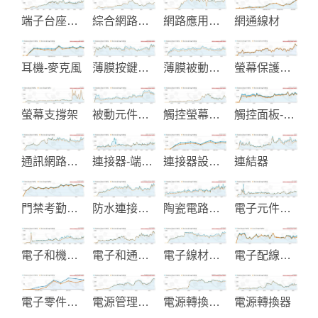
端子台座製造
綜合網路佈線產品
網路應用產品及配件
網通線材
耳機-麥克風
薄膜按鍵及軟性電路板
薄膜被動元件
螢幕保護膜和濾光片製造
螢幕支撐架
被動元件庫存銷售
觸控螢幕終端機
觸控面板-觸控控制器
通訊網路線材及配件
連接器-端子及配件製造
連接器設計與製造
連結器
門禁考勤系統整合
防水連接器-微波天線-通訊插座
陶瓷電路板設計製造
電子元件製造
電子和機電開關
電子和通信產品
電子線材製造
電子配線與電子零組件製造
電子零件和機械元件製造
電源管理解決方案與旅行配件
電源轉換器-RJ45變壓器-網路濾波器
電源轉換器