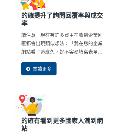
的確提升了詢問回覆率與成交
率
請注意！現在有許多買主在收到企業回
覆都會出現類似想法：「我在您的企業
網站看了這麼久，好不容易填寫表單發
個詢問，但獲得的回覆卻是這麼制式且
簡單，真的與另外一家的差別很大...」
閱讀更多
如果您的業務團隊所回覆的內容過於簡
陋，貴公司在國際競爭上將會出現嚴重
的競爭力問題了，甚至在詢問回覆上都
誤判了客戶的實際急切想要的內容，這
是...
的確有看到更多國家人潮到網
站