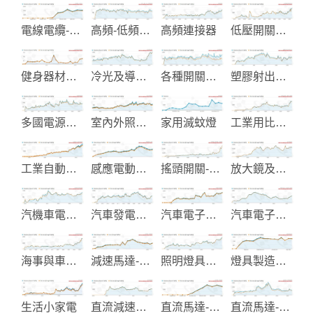
電線電纜-線材加工
高頻-低頻-EMI-電源濾波器
高頻連接器
低壓開關和斷路器系統
健身器材顯示儀表控制
冷光及導光面板
各種開關製造
塑膠射出和EMS電子代工
多國電源線製造
室內外照明設備
家用滅蚊燈
工業用比流器-比壓器-變壓器
工業自動化-電氣設備製造
感應電動機-馬達
搖頭開關-翹板開關-金屬開關
放大鏡及配件
汽機車電子零組件製造
汽車發電起動機製造
汽車電子改裝產品
汽車電子零件-點火線圈-感知器
海事與車用電氣產品
減速馬達-調速馬達
照明燈具設備
燈具製造與設計
生活小家電
直流減速馬達
直流馬達-伺服馬達
直流馬達-行星齒減速箱