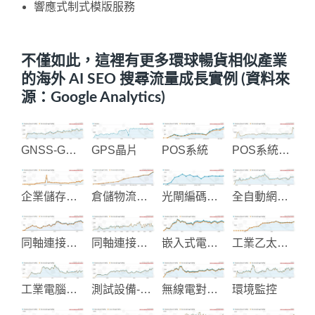
響應式制式模版服務
不僅如此，這裡有更多環球暢貨相似產業
的海外 AI SEO 搜尋流量成長實例 (資料來
源：Google Analytics)
GNSS-GPS系統整合
GPS晶片
POS系統
POS系統主機設備製造
企業儲存解決方案
倉儲物流整合規劃與貨架立安裝
光閘編碼設備
全自動網版印刷機械
同軸連接器-射頻連接器
同軸連接器設計製造
嵌入式電腦和工業電腦
工業乙太網路和物聯網通信
工業電腦機殼-面板-散熱片
測試設備-光能模組-光纖組件
無線電對講機
環境監控