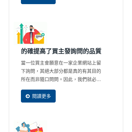
有更高沒有更少，所以這並不是該討論
詢問數量多寡問題，而是錯誤的行銷策
略只會把商機整個拱手讓給國際競爭對
手的問題。
的確提高了買主發詢問的品質
當一位買主會願意在一家企業網站上留
下詢問，其絕大部分都是真的有其目的
所在而非隨口問問。因此，我們就必須
清楚知道買主的發詢問的過程是怎麼產
生的，透過一個買主足跡追蹤系統來分
閱讀更多
析出這一位買主背後的潛在採購目的究
竟為何？想詢價？想合作？還是在找客
制化解決方案？或者根本是來比價？