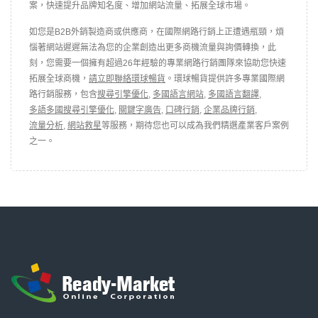
案，快速提升品牌知名度、增加網站流量、拓展全球市場。
如您是B2B外銷製造商或供應商，在國際網路行銷上正遭遇瓶頸，煩
惱著網站遲遲無法為您的企業創造出更多商機流量與詢價轉換，此
刻，您需要一個擁有超過26年經驗的專業網路行銷團隊來協助您快速
拓展全球商機，
請立即聯絡環球暢貨
。環球暢貨提供許多專業國際網
路行銷服務，包含
搜尋引擎優化
,
多國語言網站
,
多國語言翻譯
,
多語多國搜尋引擎優化
,
關鍵字廣告
,
口碑行銷
,
企業品牌行銷
,
流量分析
,
網站救星
等服務，期待您也可以成為我們精選產業客戶案例
之一。