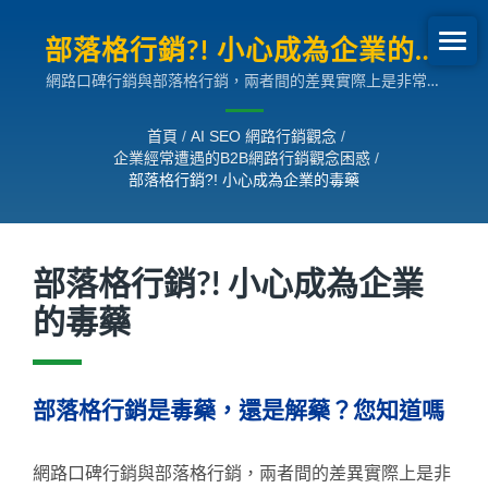
部落格行銷?! 小心成為企業的毒
網路口碑行銷與部落格行銷，兩者間的差異實際上是非常的
藥 | 企業經常遭遇的B2B網路行
大，因為部落格只是網路口碑行銷管道中的一個環節；然而，
銷觀念困惑
坊間許多網路公司卻都將部落格行銷當成網路口碑行銷，這反
首頁
/
AI SEO 網路行銷觀念
/
而導致他們的客戶流失更多的商機，最終讓部落格行銷成為了
企業經常遭遇的B2B網路行銷觀念困惑
/
企業的毒藥。目前國內行銷市場其實非常熱絡，最重要的是找
部落格行銷?! 小心成為企業的毒藥
出需求、選擇出最適合的行銷方式，才能讓網際網路行銷成為
企業開拓市場的一帖良藥。
部落格行銷?! 小心成為企業
的毒藥
部落格行銷是毒藥，還是解藥？您知道嗎
網路口碑行銷與部落格行銷，兩者間的差異實際上是非