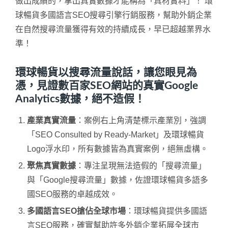
做出成績的，拿出真實數據才能稱為「真材實料」！ 環
球暢貨多國語言SEO搜尋引擎行銷服務，幫助外銷企業
在自然搜尋流量獲得有效的持續成長，早已超越業界水
準！
環球暢貨以搜尋流量說話，讓您眼見為
憑，見證數百家SEO網站的真實Google
Analytics數據，絕不造假！
產業真實流量
：案例右上角清楚標示產業別，強調
「SEO Consulted by Ready-Market」及環球暢貨
Logo浮水印，所有數據皆為真實案例，絕無虛構。
聚焦真實數據
：專注呈現無法造假的「搜尋流量」
與「Google搜尋流量」數據，佐證環球暢貨多語多
國SEO服務的卓越成效。
多國語言SEO搶佔全球市場
：環球暢貨提供多國語
言SEO服務，確實幫助許多外銷企業拓展全球市