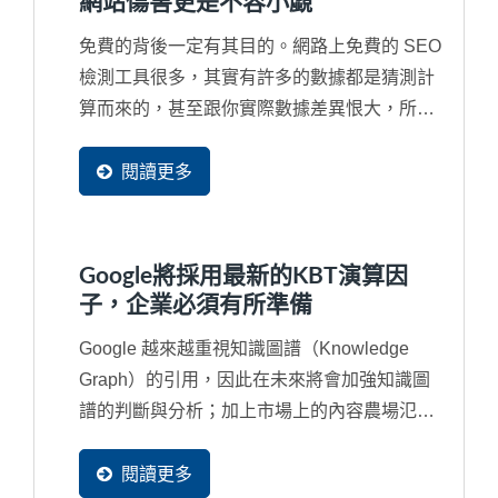
網站傷害更是不容小覷
免費的背後一定有其目的。網路上免費的 SEO
檢測工具很多，其實有許多的數據都是猜測計
算而來的，甚至跟你實際數據差異恨大，所以
並無參考價值。再者，免費工具通常很會行銷
去吸引您去免費使用，甚在您根本沒有看完同
閱讀更多
意書就打勾送出，往往受害的都是企業自己的
網站。例如，最嚴重的就是同意對方複製網頁
的部分資料成為他們網站的一部分，將您辛苦
Google將採用最新的KBT演算因
的經營的資料同意這些工具網站無窮盡的抓取
子，企業必須有所準備
成為他們網站中的資料。
Google 越來越重視知識圖譜（Knowledge
Graph）的引用，因此在未來將會加強知識圖
譜的判斷與分析；加上市場上的內容農場氾
濫，經常讓引用的內容來自一個錯誤來源甚至
是抄襲來源，再再干擾了搜尋結果，因此...
閱讀更多