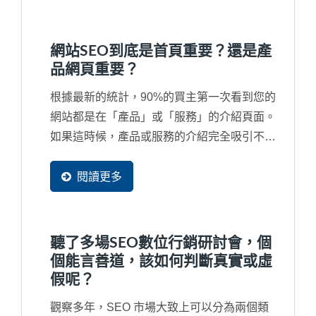
網站SEO到底是首頁重要？還是產
品網頁重要？
根據最新的統計，90%的買主第一次看到您的
網站都是在「產品」或「服務」的介紹頁面。
如果這時候，產品或服務的介紹完全吸引不了
潛在買主，那麼您的首頁做得再漂亮也是沒人
會看。所以，當然是產品網頁是最重要，但經
閱讀更多
過觀察，臺灣許多中小企業習慣在製作網站時
把90%的時間與精力重點放在首頁上，這也決
定了網站行銷將不會有結果。
聽了多場SEO數位行銷研討會，個
個能言善道，該如何判斷真實或虛
假呢？
觀察多年，SEO 市場大致上可以分為兩個類