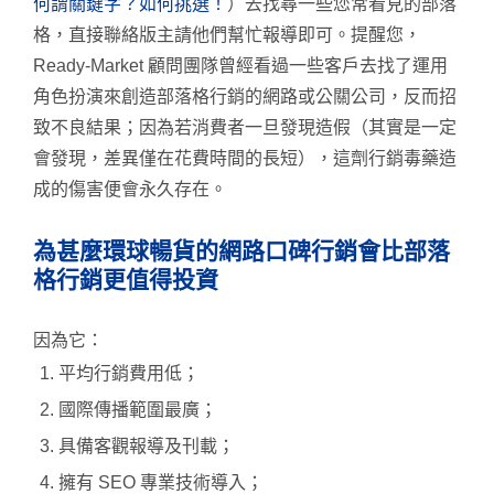
何謂關鍵字？如何挑選！
）去找尋一些您常看見的部落
格，直接聯絡版主請他們幫忙報導即可。提醒您，
Ready-Market 顧問團隊曾經看過一些客戶去找了運用
角色扮演來創造部落格行銷的網路或公關公司，反而招
致不良結果；因為若消費者一旦發現造假（其實是一定
會發現，差異僅在花費時間的長短），這劑行銷毒藥造
成的傷害便會永久存在。
為甚麼環球暢貨的網路口碑行銷會比部落
格行銷更值得投資
因為它：
平均行銷費用低；
國際傳播範圍最廣；
具備客觀報導及刊載；
擁有 SEO 專業技術導入；