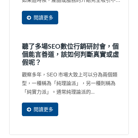
如果這時候，產品或服務的介紹完全吸引不了
潛在買主，那麼您的首頁做得再漂亮也是沒人
會看。所以，當然是產品網頁是最重要，但經
閱讀更多
過觀察，臺灣許多中小企業習慣在製作網站時
把90%的時間與精力重點放在首頁上，這也決
定了網站行銷將不會有結果。
聽了多場SEO數位行銷研討會，個
個能言善道，該如何判斷真實或虛
假呢？
觀察多年，SEO 市場大致上可以分為兩個類
型，一種稱為「純理論派」，另一種則稱為
「純實力派」。通常純理論派的...
閱讀更多