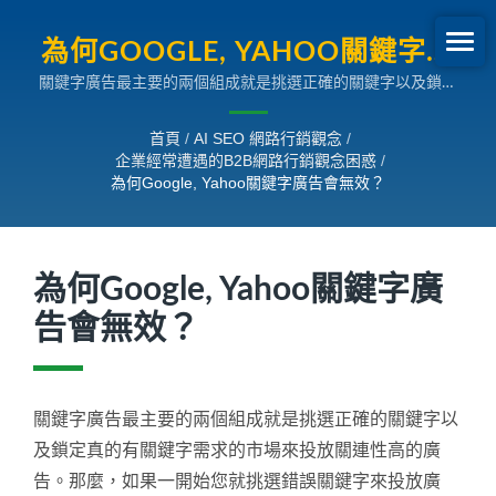
為何GOOGLE, YAHOO關鍵字廣
關鍵字廣告最主要的兩個組成就是挑選正確的關鍵字以及鎖定
告會無效？ | 企業經常遭遇的
真的有關鍵字需求的市場來投放關連性高的廣告。那麼，如果
B2B網路行銷觀念困惑
一開始您就挑選錯誤關鍵字來投放廣告，除了廣告找不對正確
首頁
/
AI SEO 網路行銷觀念
/
客戶群外，也會高度影響到廣告的品質分數或品質指數，廣告
企業經常遭遇的B2B網路行銷觀念困惑
/
費用不斷被燃燒殆盡，您的投資報酬率也趨近於零。所以必須
為何Google, Yahoo關鍵字廣告會無效？
小心使用關鍵字廣告。
為何Google, Yahoo關鍵字廣
告會無效？
關鍵字廣告最主要的兩個組成就是挑選正確的關鍵字以
及鎖定真的有關鍵字需求的市場來投放關連性高的廣
告。那麼，如果一開始您就挑選錯誤關鍵字來投放廣