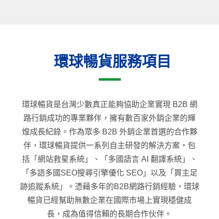
環球暢貨服務項目
環球暢貨是台灣少數真正能夠協助企業實現 B2B 網
路行銷成功的專業夥伴，擁有數百家外銷企業的輝
煌成長紀錄。作為眾多 B2B 外銷企業首選的合作夥
伴，環球暢貨提供一系列自主研發的解決方案，包
括「網站救星系統」、「多國語言 AI 翻譯系統」、
「多語多國SEO搜尋引擎優化 SEO」以及「買主足
跡追蹤系統」。憑藉多年的B2B網路行銷經驗，環球
暢貨已經幫助無數企業在國際市場上實現穩健成
長，成為值得信賴的長期合作伙伴。