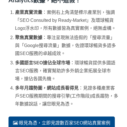
Analytics數據，絕不造假！
產業真實流量
：案例右上角清楚標示產業別，強調
「SEO Consulted by Ready-Market」及環球暢貨
Logo浮水印，所有數據皆為真實案例，絕無虛構。
聚焦真實數據
：專注呈現無法造假的「搜尋流量」
與「Google搜尋流量」數據，佐證環球暢貨多語多
國SEO服務的卓越成效。
多國語言SEO搶佔全球市場
：環球暢貨提供多國語
言SEO服務，確實幫助許多外銷企業拓展全球市
場，搶佔各國先機。
多年月趨勢圖，網站成長看得見
：見證多種產業客
戶SEO服務期間的搜尋引擎(工作階段)成長趨勢，多
年數據說話，讓您眼見為憑。
眼見為憑，立即見證數百家SEO網站真實案例