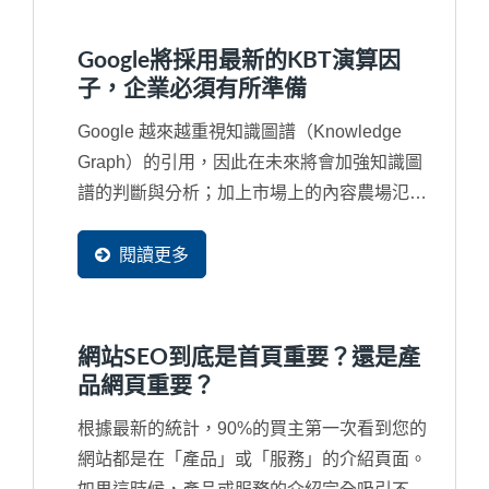
網站。例如，最嚴重的就是同意對方複製網頁
的部分資料成為他們網站的一部分，將您辛苦
Google將採用最新的KBT演算因
的經營的資料同意這些工具網站無窮盡的抓取
子，企業必須有所準備
成為他們網站中的資料。
Google 越來越重視知識圖譜（Knowledge
Graph）的引用，因此在未來將會加強知識圖
譜的判斷與分析；加上市場上的內容農場氾
濫，經常讓引用的內容來自一個錯誤來源甚至
是抄襲來源，再再干擾了搜尋結果，因此...
閱讀更多
網站SEO到底是首頁重要？還是產
品網頁重要？
根據最新的統計，90%的買主第一次看到您的
網站都是在「產品」或「服務」的介紹頁面。