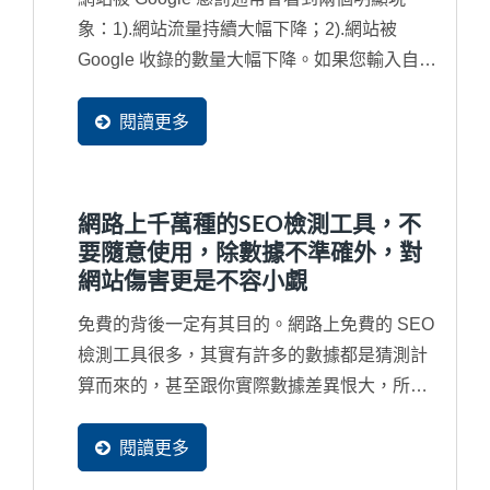
象：1).網站流量持續大幅下降；2).網站被
Google 收錄的數量大幅下降。如果您輸入自己
的公司名稱都找不到網站，那就更為嚴重，網
站已經被列入黑名單了，從此不會再被找到
閱讀更多
了，也就是說將近有90%潛在買主不會再發現
到您的企業了。因此，對於...
網路上千萬種的SEO檢測工具，不
要隨意使用，除數據不準確外，對
網站傷害更是不容小覷
免費的背後一定有其目的。網路上免費的 SEO
檢測工具很多，其實有許多的數據都是猜測計
算而來的，甚至跟你實際數據差異恨大，所以
並無參考價值。再者，免費工具通常很會行銷
去吸引您去免費使用，甚在您根本沒有看完同
閱讀更多
意書就打勾送出，往往受害的都是企業自己的