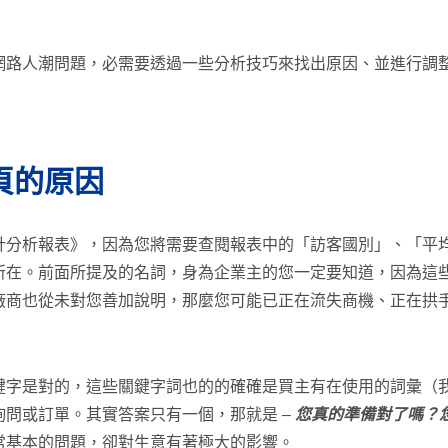
網路人潮問題，必需要透過一些分析技巧來找出原因、並進行調
頁的原因
計分析報表》，因為您將需要查閱報表中的「訪客國別」、「平
所在。前面所提及的名詞，身為企業主的您一定要知道，因為這
廠商也從未對您善加說明，那麼您可能已正在流失商機、正在拱
鍵字是對的，這些關鍵字詞也的的確確是買主有在使用的詞彙（
問或訂單。其實答案只有一個，那就是 –
您真的準備對了嗎？
常基本的問題，卻對生意有著極大的影響。