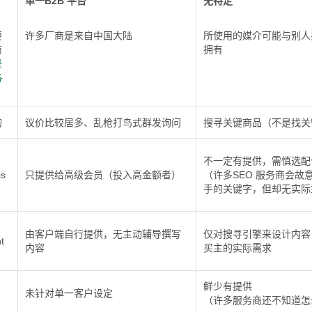
单一B2B 平台
无特定
要
许多厂商是来自中国大陆
所使用的媒介可能与别人
商
拥有
是
各
的
议价比较居多、乱枪打鸟式群发询问
搜寻关键商品（不是找关
不一定有提供，需慎选配
s
只提供给高级会员（投入高金额者）
（许多SEO 服务商会故
手的关键字，但却无实际
由客户端自行提供，无主动辅导撰写
仅对搜寻引擎来设计内容
t
内容
买主的实际需求
鲜少有提供
未针对单一客户设定
（许多服务商还不知道怎