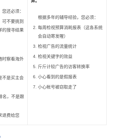
算。
，您还必须：
根据多年的辅导经验，您必须：
，可不要挑到
每周检视预算消耗报表（这各系统
样的搜寻结果
会自动寄发喔）
检视广告的流量统计
检视关键字的效益
随时察看海外
斤斤计较广告的访客转换率
小心看到的是假报表
是不是买主会
小心帐号被窃取走了
排名，不是跟
求退费给您