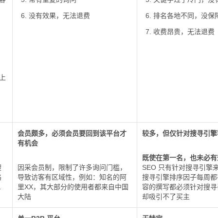
没有效果，无法退费
排名各地不同，没保
收费昂贵，无法退费
上
会员颇多，必须会员要回到该平台才
较多，但仅针对搜寻引擎
有机会
既使在第一名，也未必有
搜
因采会员制，限制了许多询问门槛，
SEO 只有针对搜寻引擎
路
导致访客有区域性，例如：知名的阿
搜寻引擎排序因子每周都
…
里XX，其大部分的使用者都来自中国
容的撰写都必须针对搜寻
大陆
却吸引不了买主