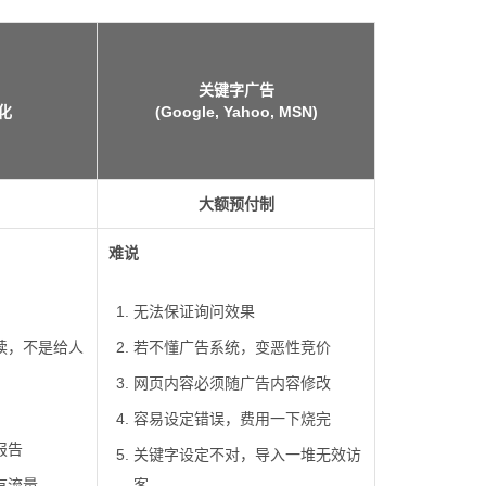
关键字广告
化
(Google, Yahoo, MSN)
大额预付制
难说
无法保证询问效果
读，不是给人
若不懂广告系统，变恶性竞价
网页内容必须随广告内容修改
容易设定错误，费用一下烧完
报告
关键字设定不对，导入一堆无效访
有流量
客