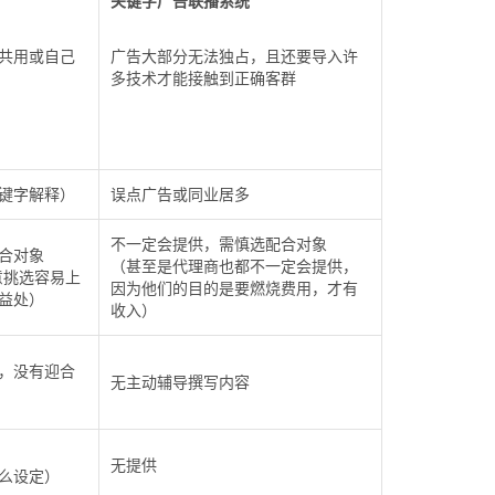
关键字广告联播系统
共用或自己
广告大部分无法独占，且还要导入许
多技术才能接触到正确客群
键字解释）
误点广告或同业居多
不一定会提供，需慎选配合对象
合对象
（甚至是代理商也都不一定会提供，
意挑选容易上
因为他们的目的是要燃烧费用，才有
益处）
收入）
，没有迎合
无主动辅导撰写内容
无提供
么设定）