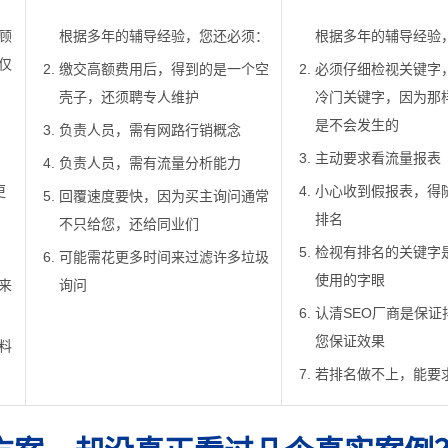
顾
根据多年的辅导经验，您还必须：
根据多年的辅导经验
仅
缴交高额费用后，得到的是一个空
必须仔细检视关键字
壳子，还须聘专人维护
冷门关键字，因为那
是不会发生的
负责人员，需有网路行销概念
主动要求看流量报表
负责人员，需有流量分析能力
更
小心收到假报表，得
回覆速度要快，因为买主询问通常
排名
不只给您，还给同业们
检视有排名的关键字
可能需花更多时间来过滤许多垃圾
使用的字眼
来
询问
认清SEO厂商是保证
您保证效果
料
若排名做不上，能要