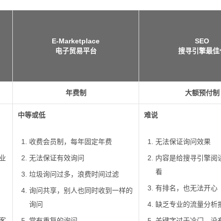
E-Marketplace
SEO
电子贸易平台
搜寻引擎最佳
年费制
大额预付制
中等或低
难说
收费会员制，每年固定年费
无法保证询问效果
业
无法保证有效询问
内容是给搜寻引擎阅
看
垃圾询问过多，浪费时间过滤
有排名，也无法开心
询问共享，别人也同时收到一样的
询问
缺乏专业的流量分析
客
常有重复的询问
关键字过于冷门，没